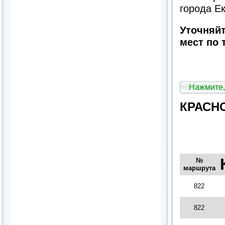
города Е
Уточняй
мест по 
Нажмите,
КРАСН
№
маршрута
822
822