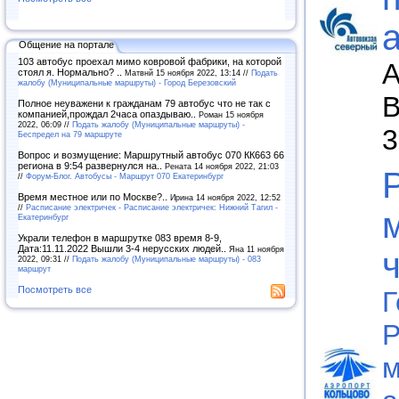
Общение на портале
103 автобус проехал мимо ковровой фабрики, на которой
А
стоял я. Нормально? ..
Матвнй 15 ноября 2022, 13:14 //
Подать
жалобу (Муниципальные маршруты) - Город Березовский
В
Полное неуважени к гражданам 79 автобус что не так с
компанией,прождал 2часа опаздываю..
Роман 15 ноября
2022, 06:09 //
Подать жалобу (Муниципальные маршруты) -
3
Беспредел на 79 маршруте
Вопрос и возмущение: Маршрутный автобус 070 КК663 66
региона в 9:54 развернулся на..
Рената 14 ноября 2022, 21:03
//
Форум-Блог. Автобусы - Маршрут 070 Екатеринбург
Время местное или по Москве?..
Ирина 14 ноября 2022, 12:52
//
Расписание электричек - Расписание электричек: Нижний Тагил -
Екатеринбург
Украли телефон в маршрутке 083 время 8-9,
Дата:11.11.2022 Вышли 3-4 нерусских людей..
Яна 11 ноября
2022, 09:31 //
Подать жалобу (Муниципальные маршруты) - 083
маршрут
Посмотреть все
Г
Р
м