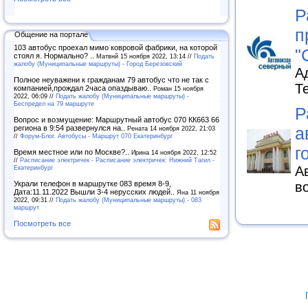
Р
п
Общение на портале
103 автобус проехал мимо ковровой фабрики, на которой
"
стоял я. Нормально? ..
Матвнй 15 ноября 2022, 13:14 //
Подать
жалобу (Муниципальные маршруты) - Город Березовский
Ад
Полное неуважени к гражданам 79 автобус что не так с
Т
компанией,прождал 2часа опаздываю..
Роман 15 ноября
2022, 06:09 //
Подать жалобу (Муниципальные маршруты) -
Беспредел на 79 маршруте
Р
Вопрос и возмущение: Маршрутный автобус 070 КК663 66
региона в 9:54 развернулся на..
а
Рената 14 ноября 2022, 21:03
//
Форум-Блог. Автобусы - Маршрут 070 Екатеринбург
г
Время местное или по Москве?..
Ирина 14 ноября 2022, 12:52
//
Расписание электричек - Расписание электричек: Нижний Тагил -
Екатеринбург
А
Украли телефон в маршрутке 083 время 8-9,
в
Дата:11.11.2022 Вышли 3-4 нерусских людей..
Яна 11 ноября
2022, 09:31 //
Подать жалобу (Муниципальные маршруты) - 083
маршрут
Посмотреть все