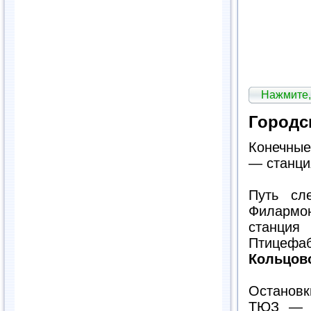
Нажмите,
Городс
Конечные
— станци
Путь сл
Филармо
станция
Птицеф
Кольцов
Остановк
ТЮЗ — Ф