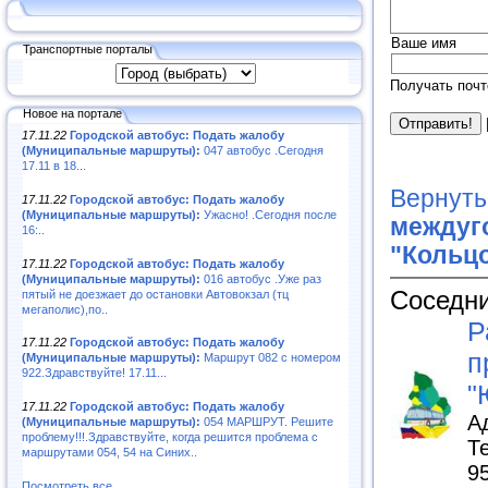
Ваше имя
Транспортные порталы
Получать почт
Новое на портале
17.11.22
Городской автобус: Подать жалобу
(Муниципальные маршруты):
047 автобус .Сегодня
17.11 в 18...
Вернуть
17.11.22
Городской автобус: Подать жалобу
(Муниципальные маршруты):
Ужасно! .Сегодня после
междуг
16:..
"Кольц
17.11.22
Городской автобус: Подать жалобу
(Муниципальные маршруты):
016 автобус .Уже раз
Соседни
пятый не доезжает до остановки Автовокзал (тц
мегаполис),по..
Р
17.11.22
Городской автобус: Подать жалобу
п
(Муниципальные маршруты):
Маршрут 082 с номером
922.Здравствуйте! 17.11...
"
17.11.22
Городской автобус: Подать жалобу
А
(Муниципальные маршруты):
054 МАРШРУТ. Решите
проблему!!!.Здравствуйте, когда решится проблема с
Т
маршрутами 054, 54 на Синих..
9
Посмотреть все