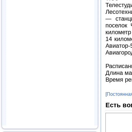
Телест
Лесотехн
— станц
поселок
километ
14 килом
Авиато
Авиагоро
Расписан
Длина м
Время ре
[Постоянная
Есть во