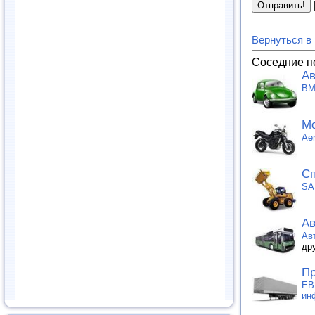
Вернуться в
Соседние п
Ав
BM
Мо
Ae
Сп
SA
Ав
Ав
др
Пр
ЕВ
ин