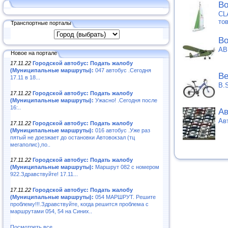
Во
CL
то
Транспортные порталы
Во
АВ
Новое на портале
17.11.22
Городской автобус: Подать жалобу
(Муниципальные маршруты):
047 автобус .Сегодня
Ве
17.11 в 18...
B.
17.11.22
Городской автобус: Подать жалобу
(Муниципальные маршруты):
Ужасно! .Сегодня после
16:..
Ав
Ав
17.11.22
Городской автобус: Подать жалобу
(Муниципальные маршруты):
016 автобус .Уже раз
пятый не доезжает до остановки Автовокзал (тц
мегаполис),по..
17.11.22
Городской автобус: Подать жалобу
(Муниципальные маршруты):
Маршрут 082 с номером
922.Здравствуйте! 17.11...
17.11.22
Городской автобус: Подать жалобу
(Муниципальные маршруты):
054 МАРШРУТ. Решите
проблему!!!.Здравствуйте, когда решится проблема с
маршрутами 054, 54 на Синих..
Посмотреть все