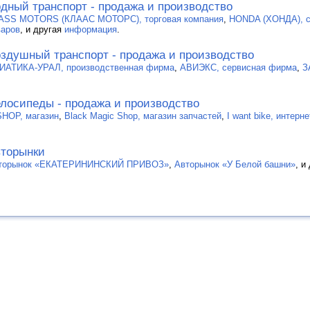
дный транспорт - продажа и производство
ASS MOTORS (КЛААС МОТОРС), торговая компания
,
HONDA (ХОНДА), с
варов
, и другая
информация
.
здушный транспорт - продажа и производство
ИАТИКА-УРАЛ, производственная фирма
,
АВИЭКС, сервисная фирма
,
З
лосипеды - продажа и производство
SHOP, магазин
,
Black Magic Shop, магазин запчастей
,
I want bike, интер
торынки
торынок «ЕКАТЕРИНИНСКИЙ ПРИВОЗ»
,
Авторынок «У Белой башни»
, и