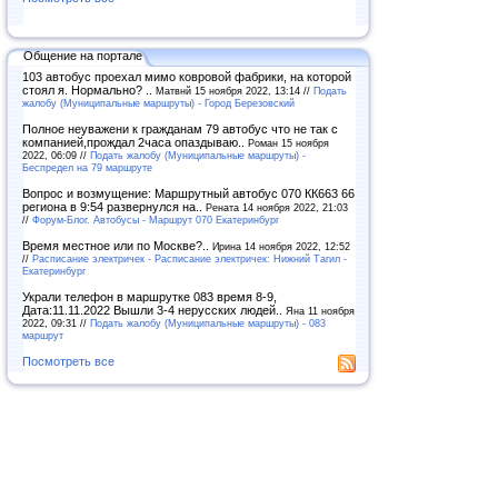
Общение на портале
103 автобус проехал мимо ковровой фабрики, на которой
стоял я. Нормально? ..
Матвнй 15 ноября 2022, 13:14 //
Подать
жалобу (Муниципальные маршруты) - Город Березовский
Полное неуважени к гражданам 79 автобус что не так с
компанией,прождал 2часа опаздываю..
Роман 15 ноября
2022, 06:09 //
Подать жалобу (Муниципальные маршруты) -
Беспредел на 79 маршруте
Вопрос и возмущение: Маршрутный автобус 070 КК663 66
региона в 9:54 развернулся на..
Рената 14 ноября 2022, 21:03
//
Форум-Блог. Автобусы - Маршрут 070 Екатеринбург
Время местное или по Москве?..
Ирина 14 ноября 2022, 12:52
//
Расписание электричек - Расписание электричек: Нижний Тагил -
Екатеринбург
Украли телефон в маршрутке 083 время 8-9,
Дата:11.11.2022 Вышли 3-4 нерусских людей..
Яна 11 ноября
2022, 09:31 //
Подать жалобу (Муниципальные маршруты) - 083
маршрут
Посмотреть все