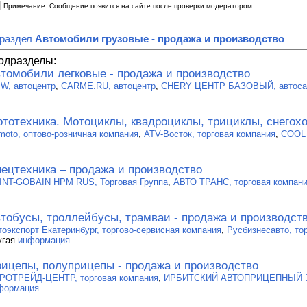
|
Примечание. Сообщение появится на сайте после проверки модератором.
 раздел
Автомобили грузовые - продажа и производство
одразделы:
томобили легковые - продажа и производство
W, автоцентр
,
CARME.RU, автоцентр
,
CHERY ЦЕНТР БАЗОВЫЙ, автоса
тотехника. Мотоциклы, квадроциклы, трициклы, снегохо
moto, оптово-розничная компания
,
ATV-Восток, торговая компания
,
COOL 
ецтехника – продажа и производство
INT-GOBAIN HPM RUS, Торговая Группа
,
АВТО ТРАНС, торговая компан
тобусы, троллейбусы, трамваи - продажа и производст
тоэкспорт Екатеринбург, торгово-сервисная компания
,
Русбизнесавто, то
угая
информация
.
ицепы, полуприцепы - продажа и производство
РОТРЕЙД-ЦЕНТР, торговая компания
,
ИРБИТСКИЙ АВТОПРИЦЕПНЫЙ 
формация
.