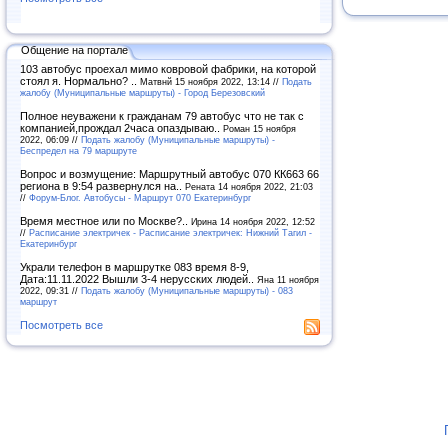
Общение на портале
103 автобус проехал мимо ковровой фабрики, на которой
стоял я. Нормально? ..
Матвнй 15 ноября 2022, 13:14 //
Подать
жалобу (Муниципальные маршруты) - Город Березовский
Полное неуважени к гражданам 79 автобус что не так с
компанией,прождал 2часа опаздываю..
Роман 15 ноября
2022, 06:09 //
Подать жалобу (Муниципальные маршруты) -
Беспредел на 79 маршруте
Вопрос и возмущение: Маршрутный автобус 070 КК663 66
региона в 9:54 развернулся на..
Рената 14 ноября 2022, 21:03
//
Форум-Блог. Автобусы - Маршрут 070 Екатеринбург
Время местное или по Москве?..
Ирина 14 ноября 2022, 12:52
//
Расписание электричек - Расписание электричек: Нижний Тагил -
Екатеринбург
Украли телефон в маршрутке 083 время 8-9,
Дата:11.11.2022 Вышли 3-4 нерусских людей..
Яна 11 ноября
2022, 09:31 //
Подать жалобу (Муниципальные маршруты) - 083
маршрут
Посмотреть все