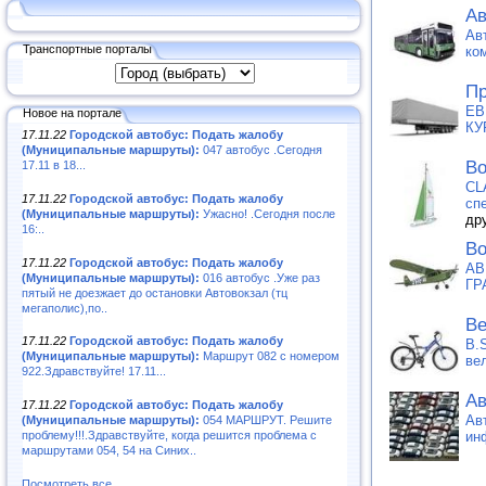
Ав
Ав
Транспортные порталы
ко
Пр
ЕВ
Новое на портале
КУ
17.11.22
Городской автобус: Подать жалобу
(Муниципальные маршруты):
047 автобус .Сегодня
Во
17.11 в 18...
CL
17.11.22
Городской автобус: Подать жалобу
сп
(Муниципальные маршруты):
Ужасно! .Сегодня после
др
16:..
Во
17.11.22
Городской автобус: Подать жалобу
АВ
(Муниципальные маршруты):
016 автобус .Уже раз
ГР
пятый не доезжает до остановки Автовокзал (тц
мегаполис),по..
Ве
17.11.22
Городской автобус: Подать жалобу
B.
(Муниципальные маршруты):
Маршрут 082 с номером
ве
922.Здравствуйте! 17.11...
Ав
17.11.22
Городской автобус: Подать жалобу
Ав
(Муниципальные маршруты):
054 МАРШРУТ. Решите
ин
проблему!!!.Здравствуйте, когда решится проблема с
маршрутами 054, 54 на Синих..
Посмотреть все