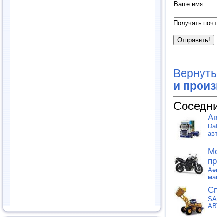
Ваше имя
Получать почт
Вернуть
и прои
Соседни
Ав
Da
ав
Мо
пр
Ae
ма
Сп
SA
АВ