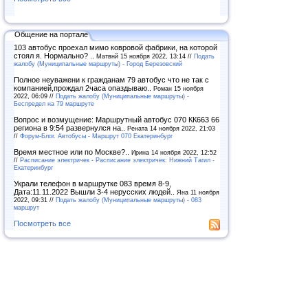
Общение на портале
103 автобус проехал мимо ковровой фабрики, на которой
стоял я. Нормально? ..
Матвнй 15 ноября 2022, 13:14 //
Подать
жалобу (Муниципальные маршруты) - Город Березовский
Полное неуважени к гражданам 79 автобус что не так с
компанией,прождал 2часа опаздываю..
Роман 15 ноября
2022, 06:09 //
Подать жалобу (Муниципальные маршруты) -
Беспредел на 79 маршруте
Вопрос и возмущение: Маршрутный автобус 070 КК663 66
региона в 9:54 развернулся на..
Рената 14 ноября 2022, 21:03
//
Форум-Блог. Автобусы - Маршрут 070 Екатеринбург
Время местное или по Москве?..
Ирина 14 ноября 2022, 12:52
//
Расписание электричек - Расписание электричек: Нижний Тагил -
Екатеринбург
Украли телефон в маршрутке 083 время 8-9,
Дата:11.11.2022 Вышли 3-4 нерусских людей..
Яна 11 ноября
2022, 09:31 //
Подать жалобу (Муниципальные маршруты) - 083
маршрут
Посмотреть все