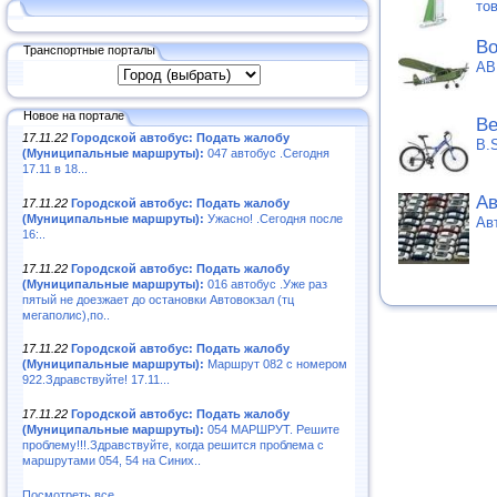
то
Во
Транспортные порталы
АВ
Новое на портале
Ве
17.11.22
Городской автобус: Подать жалобу
B.
(Муниципальные маршруты):
047 автобус .Сегодня
17.11 в 18...
Ав
17.11.22
Городской автобус: Подать жалобу
(Муниципальные маршруты):
Ужасно! .Сегодня после
Ав
16:..
17.11.22
Городской автобус: Подать жалобу
(Муниципальные маршруты):
016 автобус .Уже раз
пятый не доезжает до остановки Автовокзал (тц
мегаполис),по..
17.11.22
Городской автобус: Подать жалобу
(Муниципальные маршруты):
Маршрут 082 с номером
922.Здравствуйте! 17.11...
17.11.22
Городской автобус: Подать жалобу
(Муниципальные маршруты):
054 МАРШРУТ. Решите
проблему!!!.Здравствуйте, когда решится проблема с
маршрутами 054, 54 на Синих..
Посмотреть все