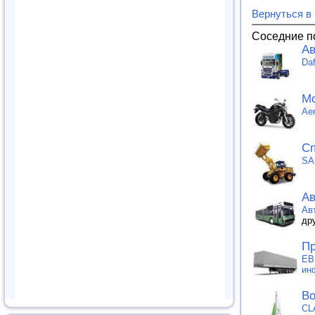
Вернуться в
Соседние п
Ав
Da
Мо
Ae
Сп
SA
Ав
Ав
др
Пр
ЕВ
ин
Во
CL