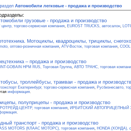
 раздел
Автомобили легковые - продажа и производство
одразделы:
томобили грузовые - продажа и производство
f центр, торгово-сервисная компания
,
EUROST TRUCKS, автосалон
,
LOT
тотехника. Мотоциклы, квадроциклы, трициклы, снегохо
moto, оптово-розничная компания
,
ATV-Восток, торговая компания
,
COOL 
ецтехника – продажа и производство
INT-GOBAIN HPM RUS, Торговая Группа
,
АВТО ТРАНС, торговая компан
тобусы, троллейбусы, трамваи - продажа и производст
тоэкспорт Екатеринбург, торгово-сервисная компания
,
Русбизнесавто, то
угая
информация
.
ицепы, полуприцепы - продажа и производство
РОТРЕЙД-ЦЕНТР, торговая компания
,
ИРБИТСКИЙ АВТОПРИЦЕПНЫЙ 
формация
.
дный транспорт - продажа и производство
ASS MOTORS (КЛААС МОТОРС), торговая компания
,
HONDA (ХОНДА), с