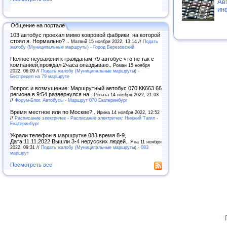
Ав
ин
Общение на портале
103 автобус проехал мимо ковровой фабрики, на которой
стоял я. Нормально? ..
Матвнй 15 ноября 2022, 13:14 //
Подать
жалобу (Муниципальные маршруты) - Город Березовский
Полное неуважени к гражданам 79 автобус что не так с
компанией,прождал 2часа опаздываю..
Роман 15 ноября
2022, 06:09 //
Подать жалобу (Муниципальные маршруты) -
Беспредел на 79 маршруте
Вопрос и возмущение: Маршрутный автобус 070 КК663 66
региона в 9:54 развернулся на..
Рената 14 ноября 2022, 21:03
//
Форум-Блог. Автобусы - Маршрут 070 Екатеринбург
Время местное или по Москве?..
Ирина 14 ноября 2022, 12:52
//
Расписание электричек - Расписание электричек: Нижний Тагил -
Екатеринбург
Украли телефон в маршрутке 083 время 8-9,
Дата:11.11.2022 Вышли 3-4 нерусских людей..
Яна 11 ноября
2022, 09:31 //
Подать жалобу (Муниципальные маршруты) - 083
маршрут
Посмотреть все