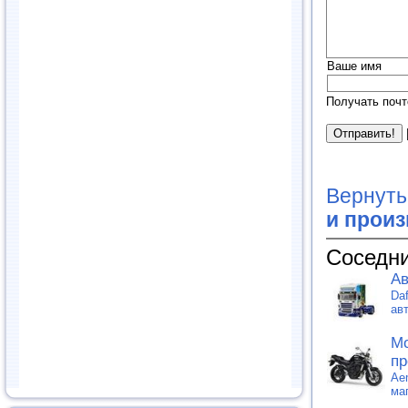
Ваше имя
Получать почт
Вернуть
и прои
Соседни
Ав
Da
ав
Мо
пр
Ae
ма