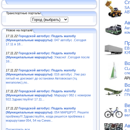
Сп
SA
АВ
Транспортные порталы
Ав
Ав
Новое на портале
ко
17.11.22
Городской автобус: Подать жалобу
(Муниципальные маршруты):
047 автобус .Сегодня
Пр
17.11 в 18...
ЕВ
КУ
17.11.22
Городской автобус: Подать жалобу
(Муниципальные маршруты):
Ужасно! .Сегодня после
16:..
Во
CL
17.11.22
Городской автобус: Подать жалобу
сп
(Муниципальные маршруты):
016 автобус .Уже раз
др
пятый не доезжает до остановки Автовокзал (тц
мегаполис),по..
Во
АВ
17.11.22
Городской автобус: Подать жалобу
ГР
(Муниципальные маршруты):
Маршрут 082 с номером
922.Здравствуйте! 17.11...
Ве
17.11.22
Городской автобус: Подать жалобу
B.
(Муниципальные маршруты):
054 МАРШРУТ. Решите
ве
проблему!!!.Здравствуйте, когда решится проблема с
маршрутами 054, 54 на Синих..
Ав
Посмотреть все