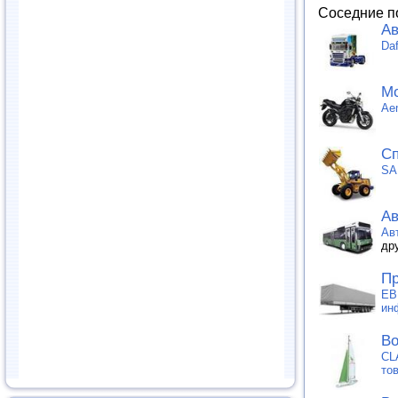
Соседние п
Ав
Da
Мо
Ae
Сп
SA
Ав
Ав
др
Пр
ЕВ
ин
Во
CL
то