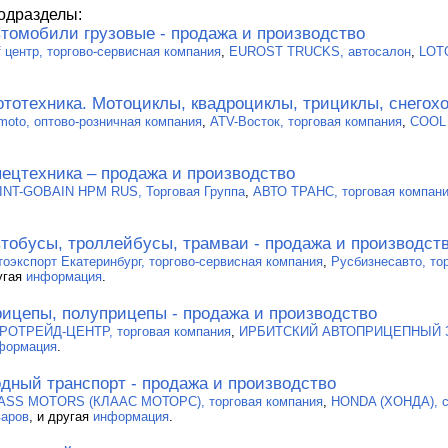
одразделы:
томобили грузовые - продажа и производство
f центр, торгово-сервисная компания
,
EUROST TRUCKS, автосалон
,
LOT
тотехника. Мотоциклы, квадроциклы, трициклы, снегохо
moto, оптово-розничная компания
,
ATV-Восток, торговая компания
,
COOL 
ецтехника – продажа и производство
INT-GOBAIN HPM RUS, Торговая Группа
,
АВТО ТРАНС, торговая компан
тобусы, троллейбусы, трамваи - продажа и производст
тоэкспорт Екатеринбург, торгово-сервисная компания
,
Русбизнесавто, то
угая
информация
.
ицепы, полуприцепы - продажа и производство
РОТРЕЙД-ЦЕНТР, торговая компания
,
ИРБИТСКИЙ АВТОПРИЦЕПНЫЙ 
формация
.
дный транспорт - продажа и производство
ASS MOTORS (КЛААС МОТОРС), торговая компания
,
HONDA (ХОНДА), с
варов
, и другая
информация
.