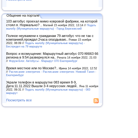
Общение на портале
103 автобус проехал мимо ковровой фабрики, на которой
стоял я. Нормально? ..
Матвнй 15 ноября 2022, 13:14 //
Подать
жалобу (Муниципальные маршруты) - Город Березовский
Полное неуважени к гражданам 79 автобус что не так с
компанией,прождал 2часа опаздываю..
Роман 15 ноября
2022, 06:09 //
Подать жалобу (Муниципальные маршруты) -
Беспредел на 79 маршруте
Вопрос и возмущение: Маршрутный автобус 070 КК663 66
региона в 9:54 развернулся на..
Рената 14 ноября 2022, 21:03
//
Форум-Блог. Автобусы - Маршрут 070 Екатеринбург
Время местное или по Москве?..
Ирина 14 ноября 2022, 12:52
//
Расписание электричек - Расписание электричек: Нижний Тагил -
Екатеринбург
Украли телефон в маршрутке 083 время 8-9,
Дата:11.11.2022 Вышли 3-4 нерусских людей..
Яна 11 ноября
2022, 09:31 //
Подать жалобу (Муниципальные маршруты) - 083
маршрут
Посмотреть все