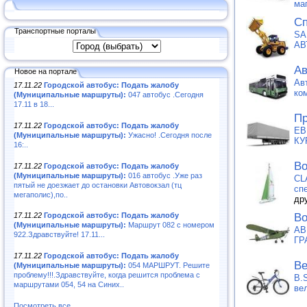
ма
Сп
Транспортные порталы
SA
АВ
Ав
Новое на портале
Ав
17.11.22
Городской автобус: Подать жалобу
ко
(Муниципальные маршруты):
047 автобус .Сегодня
17.11 в 18...
Пр
17.11.22
Городской автобус: Подать жалобу
ЕВ
(Муниципальные маршруты):
Ужасно! .Сегодня после
КУ
16:..
Во
17.11.22
Городской автобус: Подать жалобу
(Муниципальные маршруты):
016 автобус .Уже раз
CL
пятый не доезжает до остановки Автовокзал (тц
сп
мегаполис),по..
др
Во
17.11.22
Городской автобус: Подать жалобу
(Муниципальные маршруты):
Маршрут 082 с номером
АВ
922.Здравствуйте! 17.11...
ГР
17.11.22
Городской автобус: Подать жалобу
Ве
(Муниципальные маршруты):
054 МАРШРУТ. Решите
проблему!!!.Здравствуйте, когда решится проблема с
B.
маршрутами 054, 54 на Синих..
ве
Посмотреть все