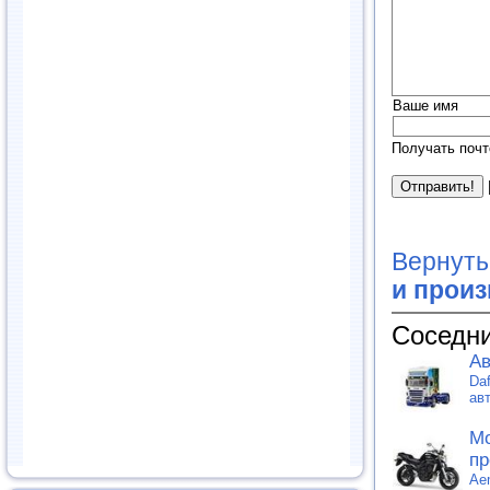
Ваше имя
Получать почт
Вернуть
и прои
Соседни
Ав
Da
ав
Мо
пр
Ae