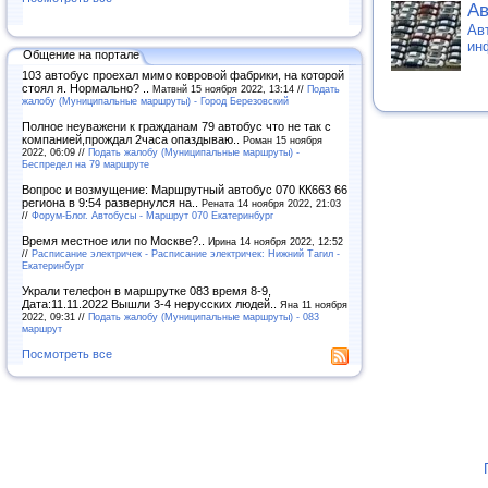
Ав
Ав
ин
Общение на портале
103 автобус проехал мимо ковровой фабрики, на которой
стоял я. Нормально? ..
Матвнй 15 ноября 2022, 13:14 //
Подать
жалобу (Муниципальные маршруты) - Город Березовский
Полное неуважени к гражданам 79 автобус что не так с
компанией,прождал 2часа опаздываю..
Роман 15 ноября
2022, 06:09 //
Подать жалобу (Муниципальные маршруты) -
Беспредел на 79 маршруте
Вопрос и возмущение: Маршрутный автобус 070 КК663 66
региона в 9:54 развернулся на..
Рената 14 ноября 2022, 21:03
//
Форум-Блог. Автобусы - Маршрут 070 Екатеринбург
Время местное или по Москве?..
Ирина 14 ноября 2022, 12:52
//
Расписание электричек - Расписание электричек: Нижний Тагил -
Екатеринбург
Украли телефон в маршрутке 083 время 8-9,
Дата:11.11.2022 Вышли 3-4 нерусских людей..
Яна 11 ноября
2022, 09:31 //
Подать жалобу (Муниципальные маршруты) - 083
маршрут
Посмотреть все