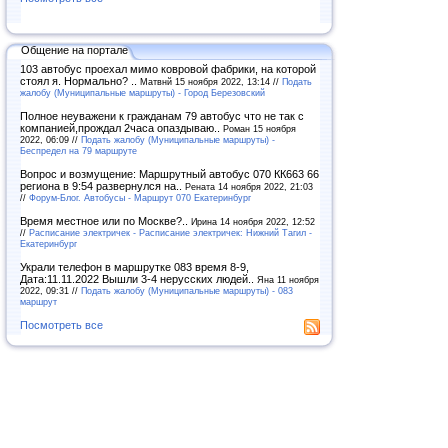
Общение на портале
103 автобус проехал мимо ковровой фабрики, на которой
стоял я. Нормально? ..
Матвнй 15 ноября 2022, 13:14 //
Подать
жалобу (Муниципальные маршруты) - Город Березовский
Полное неуважени к гражданам 79 автобус что не так с
компанией,прождал 2часа опаздываю..
Роман 15 ноября
2022, 06:09 //
Подать жалобу (Муниципальные маршруты) -
Беспредел на 79 маршруте
Вопрос и возмущение: Маршрутный автобус 070 КК663 66
региона в 9:54 развернулся на..
Рената 14 ноября 2022, 21:03
//
Форум-Блог. Автобусы - Маршрут 070 Екатеринбург
Время местное или по Москве?..
Ирина 14 ноября 2022, 12:52
//
Расписание электричек - Расписание электричек: Нижний Тагил -
Екатеринбург
Украли телефон в маршрутке 083 время 8-9,
Дата:11.11.2022 Вышли 3-4 нерусских людей..
Яна 11 ноября
2022, 09:31 //
Подать жалобу (Муниципальные маршруты) - 083
маршрут
Посмотреть все