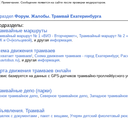
|
Примечание. Сообщение появится на сайте после проверки модератором.
 раздел
Форум. Жалобы. Трамвай Екатеринбурга
одразделы:
рамвайные маршруты
амвайный маршрут № 1 «ВИЗ - Вторчермет»
,
Трамвайный маршрут № 2 «
К и О»(кольцевой)
, и другая
информация
.
ема движения трамваев
 хватает трамваев!
,
Схема движения трамваев - город Екатеринбург
,
Рас
savtobus.ru)
, и другая
информация
.
рта движения трамваев онлайн
рвис базируется на данных с GPS-датчиков трамвайно-троллейбусного у
амвайные депо (парки)
ное трамвайное депо
,
Северное трамвайное депо
,
Западное трамвайное
ъявления. Трамвай
шелек с документами
,
пакет с вещами
,
Утерян детский фиолетовый рюк