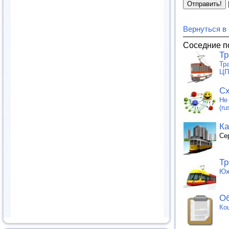
Вернуться в
Соседние п
Т
Тр
ЦП
Сх
Не
(ru
Ка
Се
Тр
Юж
Об
Ко