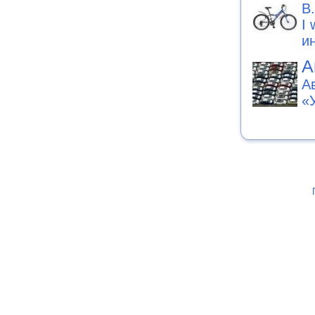
B
I
и
А
А
«