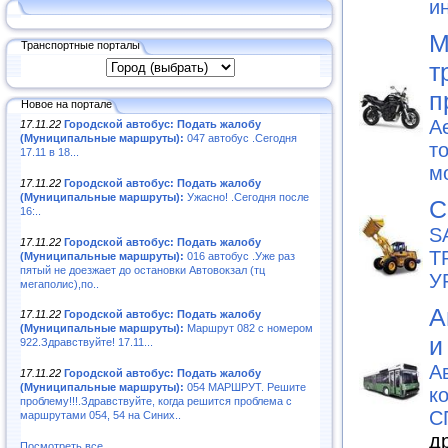
и
М
Транспортные порталы
т
п
Новое на портале
A
17.11.22
Городской автобус: Подать жалобу
(Муниципальные маршруты):
047 автобус .Сегодня
т
17.11 в 18...
м
17.11.22
Городской автобус: Подать жалобу
(Муниципальные маршруты):
Ужасно! .Сегодня после
С
16:..
S
17.11.22
Городской автобус: Подать жалобу
Т
(Муниципальные маршруты):
016 автобус .Уже раз
пятый не доезжает до остановки Автовокзал (тц
У
мегаполис),по..
А
17.11.22
Городской автобус: Подать жалобу
(Муниципальные маршруты):
Маршрут 082 с номером
и
922.Здравствуйте! 17.11...
А
17.11.22
Городской автобус: Подать жалобу
(Муниципальные маршруты):
054 МАРШРУТ. Решите
к
проблему!!!.Здравствуйте, когда решится проблема с
С
маршрутами 054, 54 на Синих..
д
Посмотреть все