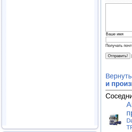
Ваше имя
Получать почт
Вернуть
и прои
Соседни
А
п
D
T