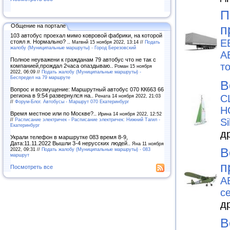
П
Общение на портале
п
103 автобус проехал мимо ковровой фабрики, на которой
Е
стоял я. Нормально? ..
Матвнй 15 ноября 2022, 13:14 //
Подать
жалобу (Муниципальные маршруты) - Город Березовский
А
Полное неуважени к гражданам 79 автобус что не так с
т
компанией,прождал 2часа опаздываю..
Роман 15 ноября
2022, 06:09 //
Подать жалобу (Муниципальные маршруты) -
Беспредел на 79 маршруте
В
Вопрос и возмущение: Маршрутный автобус 070 КК663 66
региона в 9:54 развернулся на..
Рената 14 ноября 2022, 21:03
C
//
Форум-Блог. Автобусы - Маршрут 070 Екатеринбург
H
Время местное или по Москве?..
Ирина 14 ноября 2022, 12:52
//
Расписание электричек - Расписание электричек: Нижний Тагил -
S
Екатеринбург
д
Украли телефон в маршрутке 083 время 8-9,
Дата:11.11.2022 Вышли 3-4 нерусских людей..
Яна 11 ноября
В
2022, 09:31 //
Подать жалобу (Муниципальные маршруты) - 083
маршрут
п
Посмотреть все
А
с
д
В