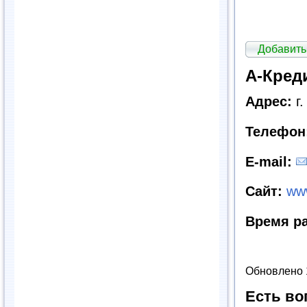
Добавить
А-Кред
Адрес:
г.
Телефон
E
-
mail
:
Сайт
:
www
Время р
Обновлено 
Есть во