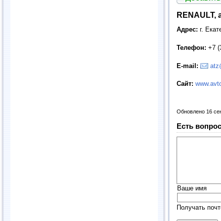
RENAULT, 
Адрес:
г. Екат
Телефон:
+7 (
E
-
mail
:
atz
Сайт
:
www.avto
Обновлено 16 се
Есть вопрос
Ваше имя
Получать почт