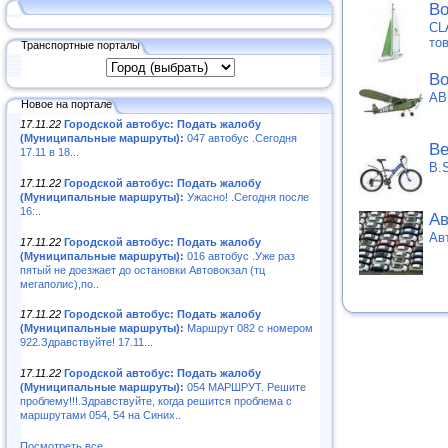
Во
CL
то
Транспортные порталы
Во
АВ
Новое на портале
17.11.22
Городской автобус: Подать жалобу
(Муниципальные маршруты):
047 автобус .Сегодня
Ве
17.11 в 18...
B.
17.11.22
Городской автобус: Подать жалобу
(Муниципальные маршруты):
Ужасно! .Сегодня после
16:..
Ав
Ав
17.11.22
Городской автобус: Подать жалобу
(Муниципальные маршруты):
016 автобус .Уже раз
пятый не доезжает до остановки Автовокзал (тц
мегаполис),по..
17.11.22
Городской автобус: Подать жалобу
(Муниципальные маршруты):
Маршрут 082 с номером
922.Здравствуйте! 17.11...
17.11.22
Городской автобус: Подать жалобу
(Муниципальные маршруты):
054 МАРШРУТ. Решите
проблему!!!.Здравствуйте, когда решится проблема с
маршрутами 054, 54 на Синих..
Посмотреть все