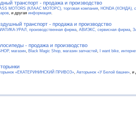
дный транспорт - продажа и производство
ASS MOTORS (КЛААС МОТОРС), торговая компания
,
HONDA (ХОНДА), с
варов
, и другая
информация
.
здушный транспорт - продажа и производство
ИАТИКА-УРАЛ, производственная фирма
,
АВИЭКС, сервисная фирма
,
З
лосипеды - продажа и производство
SHOP, магазин
,
Black Magic Shop, магазин запчастей
,
I want bike, интер
торынки
торынок «ЕКАТЕРИНИНСКИЙ ПРИВОЗ»
,
Авторынок «У Белой башни»
, и