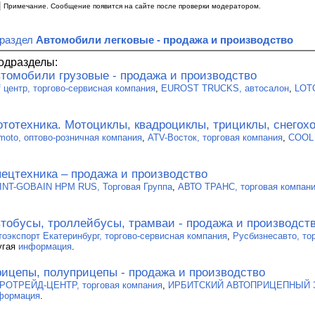
|
Примечание. Сообщение появится на сайте после проверки модератором.
 раздел
Автомобили легковые - продажа и производство
одразделы:
томобили грузовые - продажа и производство
f центр, торгово-сервисная компания
,
EUROST TRUCKS, автосалон
,
LOT
тотехника. Мотоциклы, квадроциклы, трициклы, снегохо
moto, оптово-розничная компания
,
ATV-Восток, торговая компания
,
COOL 
ецтехника – продажа и производство
INT-GOBAIN HPM RUS, Торговая Группа
,
АВТО ТРАНС, торговая компан
тобусы, троллейбусы, трамваи - продажа и производст
тоэкспорт Екатеринбург, торгово-сервисная компания
,
Русбизнесавто, то
угая
информация
.
ицепы, полуприцепы - продажа и производство
РОТРЕЙД-ЦЕНТР, торговая компания
,
ИРБИТСКИЙ АВТОПРИЦЕПНЫЙ 
формация
.