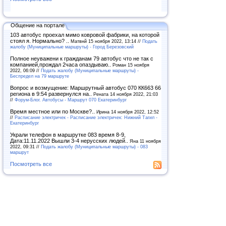
Общение на портале
103 автобус проехал мимо ковровой фабрики, на которой
стоял я. Нормально? ..
Матвнй 15 ноября 2022, 13:14 //
Подать
жалобу (Муниципальные маршруты) - Город Березовский
Полное неуважени к гражданам 79 автобус что не так с
компанией,прождал 2часа опаздываю..
Роман 15 ноября
2022, 06:09 //
Подать жалобу (Муниципальные маршруты) -
Беспредел на 79 маршруте
Вопрос и возмущение: Маршрутный автобус 070 КК663 66
региона в 9:54 развернулся на..
Рената 14 ноября 2022, 21:03
//
Форум-Блог. Автобусы - Маршрут 070 Екатеринбург
Время местное или по Москве?..
Ирина 14 ноября 2022, 12:52
//
Расписание электричек - Расписание электричек: Нижний Тагил -
Екатеринбург
Украли телефон в маршрутке 083 время 8-9,
Дата:11.11.2022 Вышли 3-4 нерусских людей..
Яна 11 ноября
2022, 09:31 //
Подать жалобу (Муниципальные маршруты) - 083
маршрут
Посмотреть все