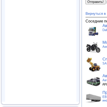
Вернуться в
Соседние п
Ав
Da
Мо
Ae
Сп
SA
Ав
Ав
др
Пр
ЕВ
ин