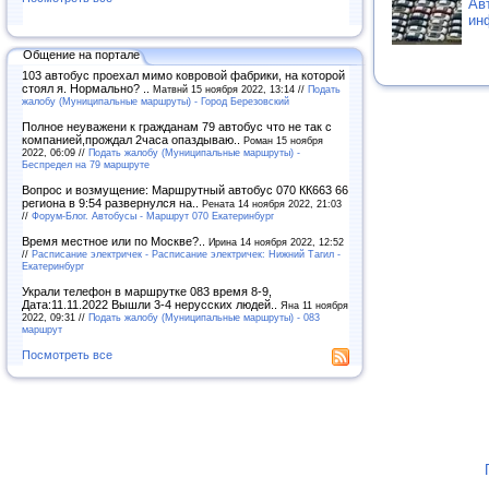
Ав
ин
Общение на портале
103 автобус проехал мимо ковровой фабрики, на которой
стоял я. Нормально? ..
Матвнй 15 ноября 2022, 13:14 //
Подать
жалобу (Муниципальные маршруты) - Город Березовский
Полное неуважени к гражданам 79 автобус что не так с
компанией,прождал 2часа опаздываю..
Роман 15 ноября
2022, 06:09 //
Подать жалобу (Муниципальные маршруты) -
Беспредел на 79 маршруте
Вопрос и возмущение: Маршрутный автобус 070 КК663 66
региона в 9:54 развернулся на..
Рената 14 ноября 2022, 21:03
//
Форум-Блог. Автобусы - Маршрут 070 Екатеринбург
Время местное или по Москве?..
Ирина 14 ноября 2022, 12:52
//
Расписание электричек - Расписание электричек: Нижний Тагил -
Екатеринбург
Украли телефон в маршрутке 083 время 8-9,
Дата:11.11.2022 Вышли 3-4 нерусских людей..
Яна 11 ноября
2022, 09:31 //
Подать жалобу (Муниципальные маршруты) - 083
маршрут
Посмотреть все