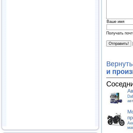
Ваше имя
Получать почт
Вернуть
и прои
Соседни
Ав
Da
ав
Мо
пр
Ae
ма