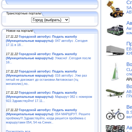
Сп
SA
АВ
Транспортные порталы
Ав
Ав
Новое на портале
ко
17.11.22
Городской автобус: Подать жалобу
(Муниципальные маршруты):
047 автобус .Сегодня
Пр
17.11 в 18...
ЕВ
КУ
17.11.22
Городской автобус: Подать жалобу
(Муниципальные маршруты):
Ужасно! .Сегодня после
16:..
Во
CL
17.11.22
Городской автобус: Подать жалобу
сп
(Муниципальные маршруты):
016 автобус .Уже раз
др
пятый не доезжает до остановки Автовокзал (тц
мегаполис),по..
Во
АВ
17.11.22
Городской автобус: Подать жалобу
ГР
(Муниципальные маршруты):
Маршрут 082 с номером
922.Здравствуйте! 17.11...
Ве
17.11.22
Городской автобус: Подать жалобу
B.
(Муниципальные маршруты):
054 МАРШРУТ. Решите
ве
проблему!!!.Здравствуйте, когда решится проблема с
маршрутами 054, 54 на Синих..
Ав
Посмотреть все