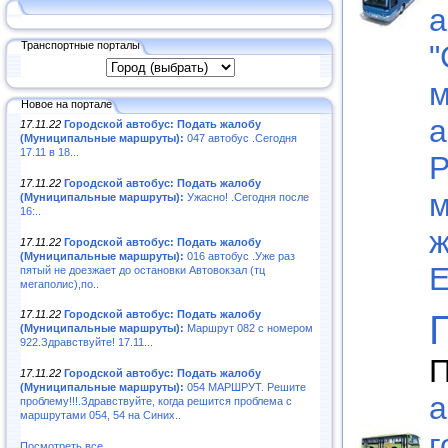
а
Транспортные порталы
"
м
Новое на портале
а
17.11.22
Городской автобус: Подать жалобу
(Муниципальные маршруты):
047 автобус .Сегодня
17.11 в 18...
Р
17.11.22
Городской автобус: Подать жалобу
м
(Муниципальные маршруты):
Ужасно! .Сегодня после
16:..
ж
17.11.22
Городской автобус: Подать жалобу
(Муниципальные маршруты):
016 автобус .Уже раз
Е
пятый не доезжает до остановки Автовокзал (тц
мегаполис),по..
17.11.22
Городской автобус: Подать жалобу
(Муниципальные маршруты):
Маршрут 082 с номером
922.Здравствуйте! 17.11...
П
17.11.22
Городской автобус: Подать жалобу
(Муниципальные маршруты):
054 МАРШРУТ. Решите
а
проблему!!!.Здравствуйте, когда решится проблема с
маршрутами 054, 54 на Синих..
г
Посмотреть все