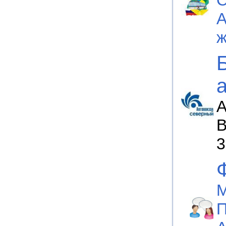
А
ж
А
В
3
М
П