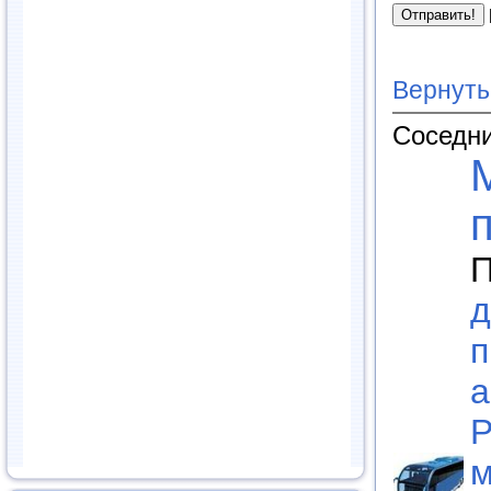
Вернуть
Соседни
П
д
п
а
Р
м