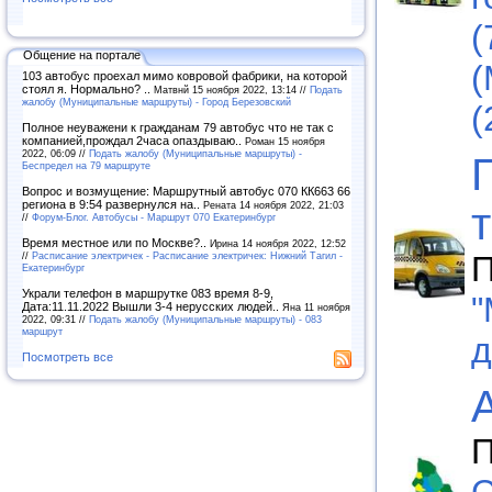
(
Общение на портале
(
103 автобус проехал мимо ковровой фабрики, на которой
стоял я. Нормально? ..
Матвнй 15 ноября 2022, 13:14 //
Подать
жалобу (Муниципальные маршруты) - Город Березовский
(
Полное неуважени к гражданам 79 автобус что не так с
компанией,прождал 2часа опаздываю..
Роман 15 ноября
2022, 06:09 //
Подать жалобу (Муниципальные маршруты) -
Беспредел на 79 маршруте
Вопрос и возмущение: Маршрутный автобус 070 КК663 66
региона в 9:54 развернулся на..
Рената 14 ноября 2022, 21:03
//
Форум-Блог. Автобусы - Маршрут 070 Екатеринбург
Время местное или по Москве?..
Ирина 14 ноября 2022, 12:52
//
Расписание электричек - Расписание электричек: Нижний Тагил -
П
Екатеринбург
Украли телефон в маршрутке 083 время 8-9,
"
Дата:11.11.2022 Вышли 3-4 нерусских людей..
Яна 11 ноября
2022, 09:31 //
Подать жалобу (Муниципальные маршруты) - 083
маршрут
д
Посмотреть все
П
С