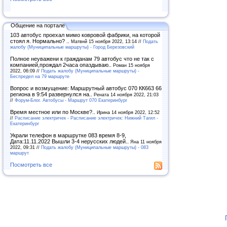
Общение на портале
103 автобус проехал мимо ковровой фабрики, на которой
стоял я. Нормально? ..
Матвнй 15 ноября 2022, 13:14 //
Подать
жалобу (Муниципальные маршруты) - Город Березовский
Полное неуважени к гражданам 79 автобус что не так с
компанией,прождал 2часа опаздываю..
Роман 15 ноября
2022, 06:09 //
Подать жалобу (Муниципальные маршруты) -
Беспредел на 79 маршруте
Вопрос и возмущение: Маршрутный автобус 070 КК663 66
региона в 9:54 развернулся на..
Рената 14 ноября 2022, 21:03
//
Форум-Блог. Автобусы - Маршрут 070 Екатеринбург
Время местное или по Москве?..
Ирина 14 ноября 2022, 12:52
//
Расписание электричек - Расписание электричек: Нижний Тагил -
Екатеринбург
Украли телефон в маршрутке 083 время 8-9,
Дата:11.11.2022 Вышли 3-4 нерусских людей..
Яна 11 ноября
2022, 09:31 //
Подать жалобу (Муниципальные маршруты) - 083
маршрут
Посмотреть все