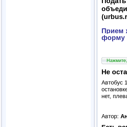
Подат
объед
(urbus.
Прием ж
форму 
Нажмите,
Не ост
Автобус 
остановк
нет, плев
Автор:
А