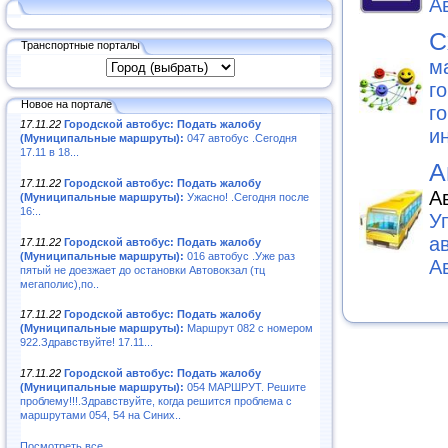
А
С
Транспортные порталы
м
г
Новое на портале
г
17.11.22
Городской автобус: Подать жалобу
и
(Муниципальные маршруты):
047 автобус .Сегодня
17.11 в 18...
А
17.11.22
Городской автобус: Подать жалобу
А
(Муниципальные маршруты):
Ужасно! .Сегодня после
16:..
У
а
17.11.22
Городской автобус: Подать жалобу
(Муниципальные маршруты):
016 автобус .Уже раз
А
пятый не доезжает до остановки Автовокзал (тц
мегаполис),по..
17.11.22
Городской автобус: Подать жалобу
(Муниципальные маршруты):
Маршрут 082 с номером
922.Здравствуйте! 17.11...
17.11.22
Городской автобус: Подать жалобу
(Муниципальные маршруты):
054 МАРШРУТ. Решите
проблему!!!.Здравствуйте, когда решится проблема с
маршрутами 054, 54 на Синих..
Посмотреть все