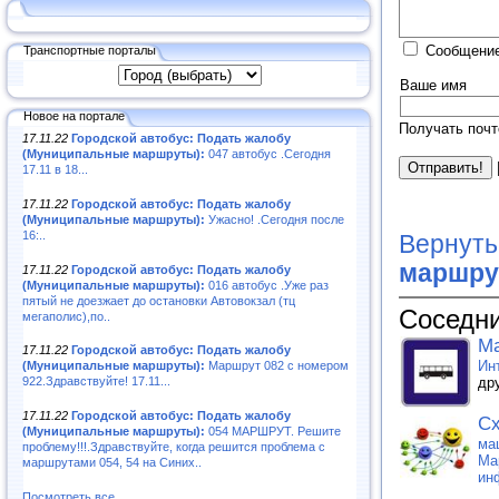
Сообщение
Транспортные порталы
Ваше имя
Новое на портале
Получать почт
17.11.22
Городской автобус: Подать жалобу
(Муниципальные маршруты):
047 автобус .Сегодня
17.11 в 18...
17.11.22
Городской автобус: Подать жалобу
(Муниципальные маршруты):
Ужасно! .Сегодня после
16:..
Вернуть
маршру
17.11.22
Городской автобус: Подать жалобу
(Муниципальные маршруты):
016 автобус .Уже раз
пятый не доезжает до остановки Автовокзал (тц
Соседни
мегаполис),по..
Ма
17.11.22
Городской автобус: Подать жалобу
Ин
(Муниципальные маршруты):
Маршрут 082 с номером
др
922.Здравствуйте! 17.11...
17.11.22
Городской автобус: Подать жалобу
Сх
(Муниципальные маршруты):
054 МАРШРУТ. Решите
ма
проблему!!!.Здравствуйте, когда решится проблема с
Ма
маршрутами 054, 54 на Синих..
ин
Посмотреть все