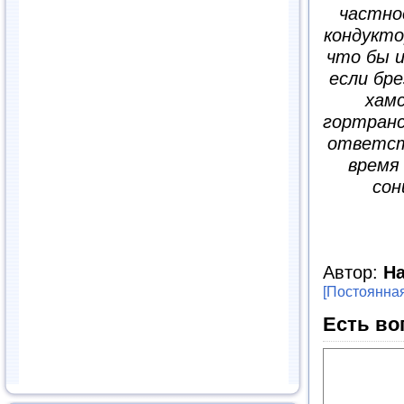
частно
кондукто
что бы и
если бр
хамс
гортранс
ответст
время
сон
Автор:
Н
[Постоянная
Есть во