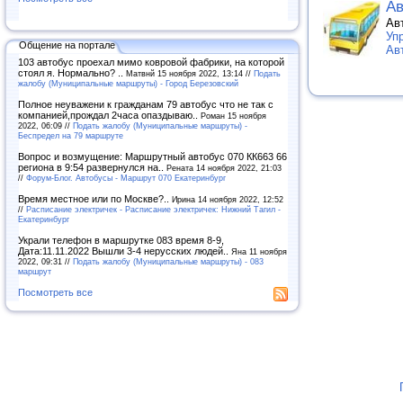
Ав
Ав
Уп
Общение на портале
Ав
103 автобус проехал мимо ковровой фабрики, на которой
стоял я. Нормально? ..
Матвнй 15 ноября 2022, 13:14 //
Подать
жалобу (Муниципальные маршруты) - Город Березовский
Полное неуважени к гражданам 79 автобус что не так с
компанией,прождал 2часа опаздываю..
Роман 15 ноября
2022, 06:09 //
Подать жалобу (Муниципальные маршруты) -
Беспредел на 79 маршруте
Вопрос и возмущение: Маршрутный автобус 070 КК663 66
региона в 9:54 развернулся на..
Рената 14 ноября 2022, 21:03
//
Форум-Блог. Автобусы - Маршрут 070 Екатеринбург
Время местное или по Москве?..
Ирина 14 ноября 2022, 12:52
//
Расписание электричек - Расписание электричек: Нижний Тагил -
Екатеринбург
Украли телефон в маршрутке 083 время 8-9,
Дата:11.11.2022 Вышли 3-4 нерусских людей..
Яна 11 ноября
2022, 09:31 //
Подать жалобу (Муниципальные маршруты) - 083
маршрут
Посмотреть все