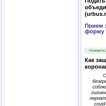
Подат
объед
(urbus.
Прием ж
форму 
Нажмите,
Как за
корона
О
безгр
соблю
гигие
перчат
covi