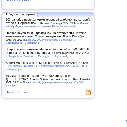
Общение на портале
103 автобус проехал мимо ковровой фабрики, на которой
стоял я. Нормально? ..
Матвнй 15 ноября 2022, 13:14 //
Подать
жалобу (Муниципальные маршруты) - Город Березовский
Полное неуважени к гражданам 79 автобус что не так с
компанией,прождал 2часа опаздываю..
Роман 15 ноября
2022, 06:09 //
Подать жалобу (Муниципальные маршруты) -
Беспредел на 79 маршруте
Вопрос и возмущение: Маршрутный автобус 070 КК663 66
региона в 9:54 развернулся на..
Рената 14 ноября 2022, 21:03
//
Форум-Блог. Автобусы - Маршрут 070 Екатеринбург
Время местное или по Москве?..
Ирина 14 ноября 2022, 12:52
//
Расписание электричек - Расписание электричек: Нижний Тагил -
Екатеринбург
Украли телефон в маршрутке 083 время 8-9,
Дата:11.11.2022 Вышли 3-4 нерусских людей..
Яна 11 ноября
2022, 09:31 //
Подать жалобу (Муниципальные маршруты) - 083
маршрут
Посмотреть все