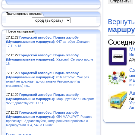
Транспортные порталы
Вернуть
маршру
Новое на портале
17.11.22
Городской автобус: Подать жалобу
Соседни
(Муниципальные маршруты):
047 автобус .Сегодня
17.11 в 18...
Ма
Ин
17.11.22
Городской автобус: Подать жалобу
др
(Муниципальные маршруты):
Ужасно! .Сегодня после
16:..
Сх
17.11.22
Городской автобус: Подать жалобу
ма
(Муниципальные маршруты):
016 автобус .Уже раз
Ма
пятый не доезжает до остановки Автовокзал (тц
ин
мегаполис),по..
Ав
17.11.22
Городской автобус: Подать жалобу
Ав
(Муниципальные маршруты):
Маршрут 082 с номером
Уп
922.Здравствуйте! 17.11...
Ав
17.11.22
Городской автобус: Подать жалобу
(Муниципальные маршруты):
054 МАРШРУТ. Решите
проблему!!!.Здравствуйте, когда решится проблема с
маршрутами 054, 54 на Синих..
Посмотреть все