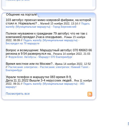
Общение на портале
103 автобус проехал мимо ковровой фабрики, на которой
стоял я. Нормально? ..
Матвнй 15 ноября 2022, 13:14 //
Подать
жалобу (Муниципальные маршруты) - Город Березовский
Полное неуважени к гражданам 79 автобус что не так с
компанией,прождал 2часа опаздываю..
Роман 15 ноября
2022, 06:09 //
Подать жалобу (Муниципальные маршруты) -
Беспредел на 79 маршруте
Вопрос и возмущение: Маршрутный автобус 070 КК663 66
региона в 9:54 развернулся на..
Рената 14 ноября 2022, 21:03
//
Форум-Блог. Автобусы - Маршрут 070 Екатеринбург
Время местное или по Москве?..
Ирина 14 ноября 2022, 12:52
//
Расписание электричек - Расписание электричек: Нижний Тагил -
Екатеринбург
Украли телефон в маршрутке 083 время 8-9,
Дата:11.11.2022 Вышли 3-4 нерусских людей..
Яна 11 ноября
2022, 09:31 //
Подать жалобу (Муниципальные маршруты) - 083
маршрут
Посмотреть все