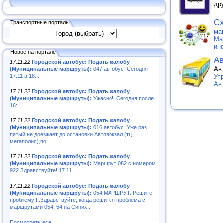
др
Сх
Транспортные порталы
ма
Ма
ин
Новое на портале
Ав
17.11.22
Городской автобус: Подать жалобу
Ав
(Муниципальные маршруты):
047 автобус .Сегодня
17.11 в 18...
Уп
Ав
17.11.22
Городской автобус: Подать жалобу
(Муниципальные маршруты):
Ужасно! .Сегодня после
16:..
17.11.22
Городской автобус: Подать жалобу
(Муниципальные маршруты):
016 автобус .Уже раз
пятый не доезжает до остановки Автовокзал (тц
мегаполис),по..
17.11.22
Городской автобус: Подать жалобу
(Муниципальные маршруты):
Маршрут 082 с номером
922.Здравствуйте! 17.11...
17.11.22
Городской автобус: Подать жалобу
(Муниципальные маршруты):
054 МАРШРУТ. Решите
проблему!!!.Здравствуйте, когда решится проблема с
маршрутами 054, 54 на Синих..
Посмотреть все