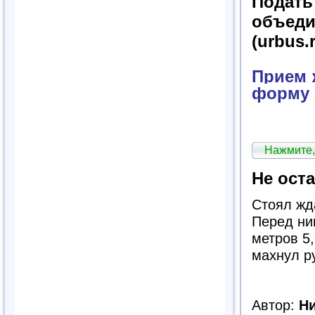
Подат
объед
(urbus.
Прием ж
форму 
Нажмите,
Не ост
Стоял жд
Перед ни
метров 5,
махнул р
Автор:
Н