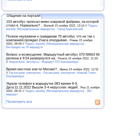
Общение на портале
103 автобус проехал мимо ковровой фабрики, на которой
стоял я. Нормально? ..
Матвнй 15 ноября 2022, 13:14 //
Подать
жалобу (Муниципальные маршруты) - Город Березовский
Полное неуважени к гражданам 79 автобус что не так с
компанией,прождал 2часа опаздываю..
Роман 15 ноября
2022, 06:09 //
Подать жалобу (Муниципальные маршруты) -
Беспредел на 79 маршруте
Вопрос и возмущение: Маршрутный автобус 070 КК663 66
региона в 9:54 развернулся на..
Рената 14 ноября 2022, 21:03
//
Форум-Блог. Автобусы - Маршрут 070 Екатеринбург
Время местное или по Москве?..
Ирина 14 ноября 2022, 12:52
//
Расписание электричек - Расписание электричек: Нижний Тагил -
Екатеринбург
Украли телефон в маршрутке 083 время 8-9,
Дата:11.11.2022 Вышли 3-4 нерусских людей..
Яна 11 ноября
2022, 09:31 //
Подать жалобу (Муниципальные маршруты) - 083
маршрут
Посмотреть все