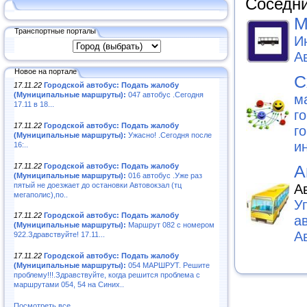
Соседни
М
Транспортные порталы
И
А
Новое на портале
С
17.11.22
Городской автобус: Подать жалобу
(Муниципальные маршруты):
047 автобус .Сегодня
м
17.11 в 18...
г
17.11.22
Городской автобус: Подать жалобу
г
(Муниципальные маршруты):
Ужасно! .Сегодня после
и
16:..
17.11.22
Городской автобус: Подать жалобу
А
(Муниципальные маршруты):
016 автобус .Уже раз
пятый не доезжает до остановки Автовокзал (тц
А
мегаполис),по..
У
17.11.22
Городской автобус: Подать жалобу
а
(Муниципальные маршруты):
Маршрут 082 с номером
А
922.Здравствуйте! 17.11...
17.11.22
Городской автобус: Подать жалобу
(Муниципальные маршруты):
054 МАРШРУТ. Решите
проблему!!!.Здравствуйте, когда решится проблема с
маршрутами 054, 54 на Синих..
Посмотреть все