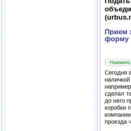
Подат
объед
(urbus.
Прием ж
форму 
Нажмите,
Сегодня 
наличкой 
например
сделал т
до него 
коробки 
компании
проезда 