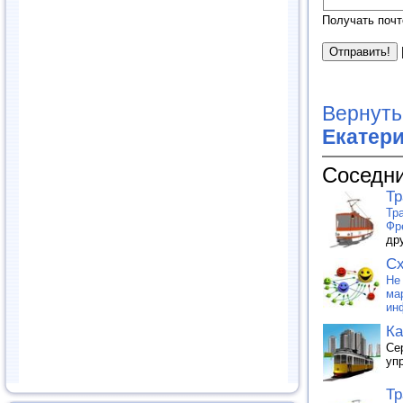
Получать почт
Вернуть
Екатер
Соседни
Т
Тр
Фр
др
Сх
Не
ма
ин
Ка
Се
уп
Тр