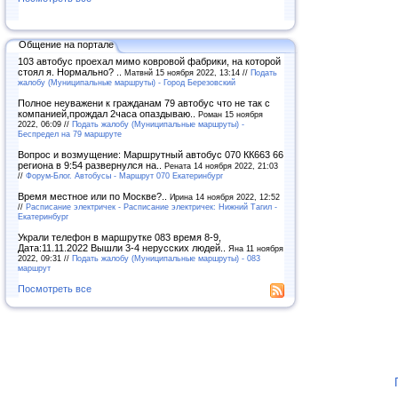
Общение на портале
103 автобус проехал мимо ковровой фабрики, на которой
стоял я. Нормально? ..
Матвнй 15 ноября 2022, 13:14 //
Подать
жалобу (Муниципальные маршруты) - Город Березовский
Полное неуважени к гражданам 79 автобус что не так с
компанией,прождал 2часа опаздываю..
Роман 15 ноября
2022, 06:09 //
Подать жалобу (Муниципальные маршруты) -
Беспредел на 79 маршруте
Вопрос и возмущение: Маршрутный автобус 070 КК663 66
региона в 9:54 развернулся на..
Рената 14 ноября 2022, 21:03
//
Форум-Блог. Автобусы - Маршрут 070 Екатеринбург
Время местное или по Москве?..
Ирина 14 ноября 2022, 12:52
//
Расписание электричек - Расписание электричек: Нижний Тагил -
Екатеринбург
Украли телефон в маршрутке 083 время 8-9,
Дата:11.11.2022 Вышли 3-4 нерусских людей..
Яна 11 ноября
2022, 09:31 //
Подать жалобу (Муниципальные маршруты) - 083
маршрут
Посмотреть все