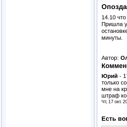
Опозда
14.10 чт
Пришла у
остановке
минуты.
Автор:
О
Коммен
Юрий
-
1
только со
мне на к
штраф ко
Чт, 17 окт. 
Есть во