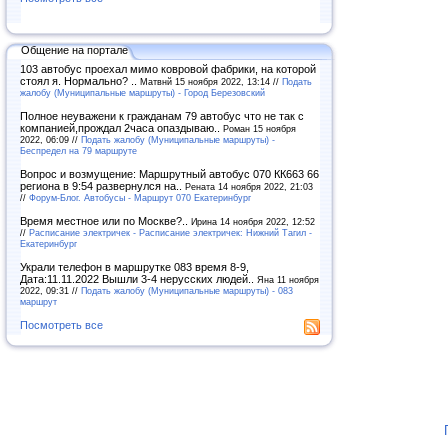
Общение на портале
103 автобус проехал мимо ковровой фабрики, на которой
стоял я. Нормально? ..
Матвнй 15 ноября 2022, 13:14 //
Подать
жалобу (Муниципальные маршруты) - Город Березовский
Полное неуважени к гражданам 79 автобус что не так с
компанией,прождал 2часа опаздываю..
Роман 15 ноября
2022, 06:09 //
Подать жалобу (Муниципальные маршруты) -
Беспредел на 79 маршруте
Вопрос и возмущение: Маршрутный автобус 070 КК663 66
региона в 9:54 развернулся на..
Рената 14 ноября 2022, 21:03
//
Форум-Блог. Автобусы - Маршрут 070 Екатеринбург
Время местное или по Москве?..
Ирина 14 ноября 2022, 12:52
//
Расписание электричек - Расписание электричек: Нижний Тагил -
Екатеринбург
Украли телефон в маршрутке 083 время 8-9,
Дата:11.11.2022 Вышли 3-4 нерусских людей..
Яна 11 ноября
2022, 09:31 //
Подать жалобу (Муниципальные маршруты) - 083
маршрут
Посмотреть все