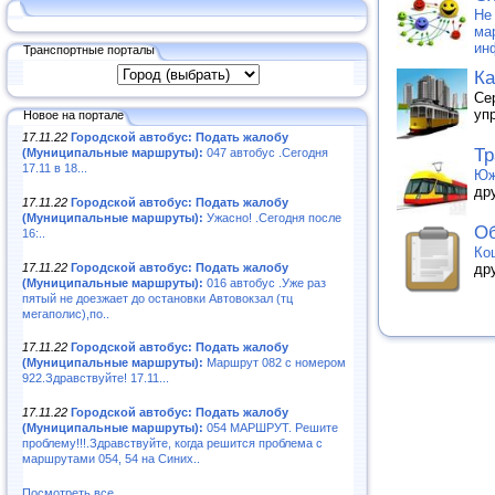
Не
ма
ин
Транспортные порталы
Ка
Се
уп
Новое на портале
17.11.22
Городской автобус: Подать жалобу
Тр
(Муниципальные маршруты):
047 автобус .Сегодня
17.11 в 18...
Юж
др
17.11.22
Городской автобус: Подать жалобу
(Муниципальные маршруты):
Ужасно! .Сегодня после
Об
16:..
Ко
17.11.22
Городской автобус: Подать жалобу
др
(Муниципальные маршруты):
016 автобус .Уже раз
пятый не доезжает до остановки Автовокзал (тц
мегаполис),по..
17.11.22
Городской автобус: Подать жалобу
(Муниципальные маршруты):
Маршрут 082 с номером
922.Здравствуйте! 17.11...
17.11.22
Городской автобус: Подать жалобу
(Муниципальные маршруты):
054 МАРШРУТ. Решите
проблему!!!.Здравствуйте, когда решится проблема с
маршрутами 054, 54 на Синих..
Посмотреть все