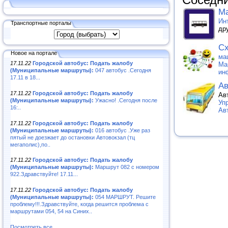
Соседни
Ма
Ин
Транспортные порталы
др
Сх
Новое на портале
ма
17.11.22
Городской автобус: Подать жалобу
Ма
(Муниципальные маршруты):
047 автобус .Сегодня
ин
17.11 в 18...
Ав
17.11.22
Городской автобус: Подать жалобу
Ав
(Муниципальные маршруты):
Ужасно! .Сегодня после
Уп
16:..
Ав
17.11.22
Городской автобус: Подать жалобу
(Муниципальные маршруты):
016 автобус .Уже раз
пятый не доезжает до остановки Автовокзал (тц
мегаполис),по..
17.11.22
Городской автобус: Подать жалобу
(Муниципальные маршруты):
Маршрут 082 с номером
922.Здравствуйте! 17.11...
17.11.22
Городской автобус: Подать жалобу
(Муниципальные маршруты):
054 МАРШРУТ. Решите
проблему!!!.Здравствуйте, когда решится проблема с
маршрутами 054, 54 на Синих..
Посмотреть все