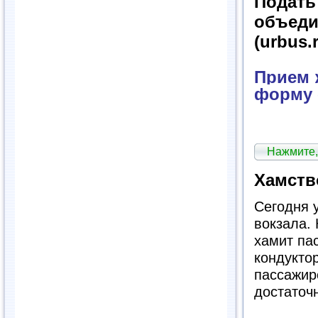
Подат
объед
(urbus.
Прием ж
форму 
Нажмите,
Хамств
Сегодня у
вокзала.
хамит па
кондуктор
пассажир
достаточ