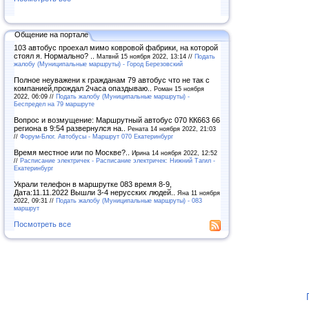
Общение на портале
103 автобус проехал мимо ковровой фабрики, на которой
стоял я. Нормально? ..
Матвнй 15 ноября 2022, 13:14 //
Подать
жалобу (Муниципальные маршруты) - Город Березовский
Полное неуважени к гражданам 79 автобус что не так с
компанией,прождал 2часа опаздываю..
Роман 15 ноября
2022, 06:09 //
Подать жалобу (Муниципальные маршруты) -
Беспредел на 79 маршруте
Вопрос и возмущение: Маршрутный автобус 070 КК663 66
региона в 9:54 развернулся на..
Рената 14 ноября 2022, 21:03
//
Форум-Блог. Автобусы - Маршрут 070 Екатеринбург
Время местное или по Москве?..
Ирина 14 ноября 2022, 12:52
//
Расписание электричек - Расписание электричек: Нижний Тагил -
Екатеринбург
Украли телефон в маршрутке 083 время 8-9,
Дата:11.11.2022 Вышли 3-4 нерусских людей..
Яна 11 ноября
2022, 09:31 //
Подать жалобу (Муниципальные маршруты) - 083
маршрут
Посмотреть все