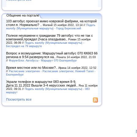
Общение на портале
103 автобус проехал мимо ковровой фабрики, на которой
стоял я. Нормально? ..
Матвнй 15 ноября 2022, 13:14 //
Подать
жалобу (Муниципальные маршруты) - Город Березовский
Полное неуважени к гражданам 79 автобус что не так с
компанией,прождал 2часа опаздываю..
Роман 15 ноября
2022, 06:09 //
Подать жалобу (Муниципальные маршруты) -
Беспредел на 79 маршруте
Вопрос и возмущение: Маршрутный автобус 070 КК663 66
региона в 9:54 развернулся на..
Рената 14 ноября 2022, 21:03
//
Форум-Блог. Автобусы - Маршрут 070 Екатеринбург
Время местное или по Москве?..
Ирина 14 ноября 2022, 12:52
//
Расписание электричек - Расписание электричек: Нижний Тагил -
Екатеринбург
Украли телефон в маршрутке 083 время 8-9,
Дата:11.11.2022 Вышли 3-4 нерусских людей..
Яна 11 ноября
2022, 09:31 //
Подать жалобу (Муниципальные маршруты) - 083
маршрут
Посмотреть все