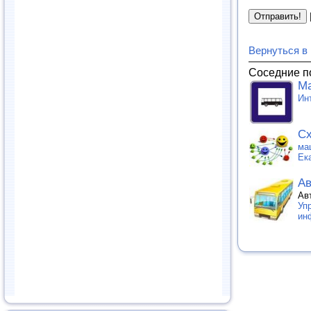
Вернуться в
Соседние п
Ма
Ин
Сх
ма
Ек
Ав
Ав
Уп
ин