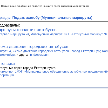
|
Примечание. Сообщение появится на сайте после проверки модератором.
 раздел
Подать жалобу (Муниципальные маршруты)
одразделы:
ршруты городских автобусов
тервал маршрута 24
,
Автобусный маршрут № 1
,
Автобусный маршрут № 
ема движения городских автобусов
шрут 64
,
Схема движения городских автобусов - город Екатеринбург
,
Кар
атеринбург
, и другая
информация
.
топарки
тобусные парки города Екатеринбурга
...
равление. ЕМУП «Муниципальное объединение автобусных предприятий
формация
.