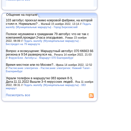
Общение на портале
103 автобус проехал мимо ковровой фабрики, на которой
стоял я. Нормально? ..
Матвнй 15 ноября 2022, 13:14 //
Подать
жалобу (Муниципальные маршруты) - Город Березовский
Полное неуважени к гражданам 79 автобус что не так с
компанией,прождал 2часа опаздываю..
Роман 15 ноября
2022, 06:09 //
Подать жалобу (Муниципальные маршруты) -
Беспредел на 79 маршруте
Вопрос и возмущение: Маршрутный автобус 070 КК663 66
региона в 9:54 развернулся на..
Рената 14 ноября 2022, 21:03
//
Форум-Блог. Автобусы - Маршрут 070 Екатеринбург
Время местное или по Москве?..
Ирина 14 ноября 2022, 12:52
//
Расписание электричек - Расписание электричек: Нижний Тагил -
Екатеринбург
Украли телефон в маршрутке 083 время 8-9,
Дата:11.11.2022 Вышли 3-4 нерусских людей..
Яна 11 ноября
2022, 09:31 //
Подать жалобу (Муниципальные маршруты) - 083
маршрут
Посмотреть все