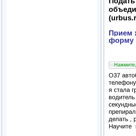
Подат
объед
(urbus.
Прием ж
форму 
Нажмите,
О37 авто
телефону
я стала г
водитель
секундные
препиралс
делать , 
Научите 