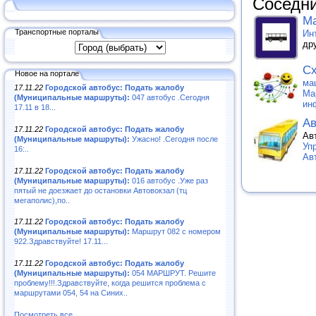
Соседни
Ма
Транспортные порталы
Ин
др
Сх
Новое на портале
ма
17.11.22
Городской автобус: Подать жалобу
Ма
(Муниципальные маршруты):
047 автобус .Сегодня
ин
17.11 в 18...
Ав
17.11.22
Городской автобус: Подать жалобу
Ав
(Муниципальные маршруты):
Ужасно! .Сегодня после
Уп
16:..
Ав
17.11.22
Городской автобус: Подать жалобу
(Муниципальные маршруты):
016 автобус .Уже раз
пятый не доезжает до остановки Автовокзал (тц
мегаполис),по..
17.11.22
Городской автобус: Подать жалобу
(Муниципальные маршруты):
Маршрут 082 с номером
922.Здравствуйте! 17.11...
17.11.22
Городской автобус: Подать жалобу
(Муниципальные маршруты):
054 МАРШРУТ. Решите
проблему!!!.Здравствуйте, когда решится проблема с
маршрутами 054, 54 на Синих..
Посмотреть все