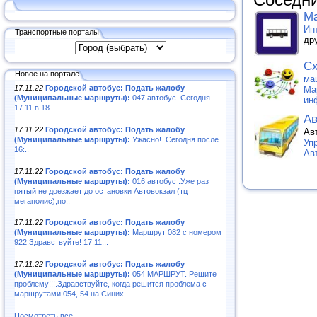
Соседни
Ма
Ин
Транспортные порталы
др
Сх
Новое на портале
ма
17.11.22
Городской автобус: Подать жалобу
Ма
(Муниципальные маршруты):
047 автобус .Сегодня
ин
17.11 в 18...
Ав
17.11.22
Городской автобус: Подать жалобу
Ав
(Муниципальные маршруты):
Ужасно! .Сегодня после
Уп
16:..
Ав
17.11.22
Городской автобус: Подать жалобу
(Муниципальные маршруты):
016 автобус .Уже раз
пятый не доезжает до остановки Автовокзал (тц
мегаполис),по..
17.11.22
Городской автобус: Подать жалобу
(Муниципальные маршруты):
Маршрут 082 с номером
922.Здравствуйте! 17.11...
17.11.22
Городской автобус: Подать жалобу
(Муниципальные маршруты):
054 МАРШРУТ. Решите
проблему!!!.Здравствуйте, когда решится проблема с
маршрутами 054, 54 на Синих..
Посмотреть все