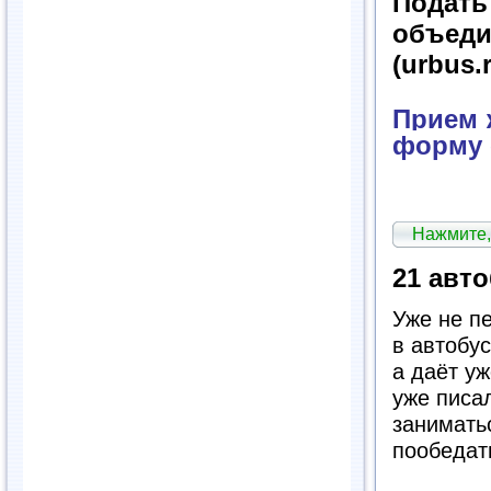
Подат
объед
(urbus.
Прием ж
форму 
Нажмите,
21 авто
Уже не пе
в автобус
а даёт уж
уже писа
занимать
пообедат