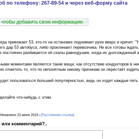
б по телефону: 267-89-54 и через веб-форму сайта
 чтобы добавить свою информацию
гда приезжает 53, кто-то на остановке поднимает руки вверх и кричит: "
го дар 53 автобуса, либо проклинают перевозчика. Не все готовы ждать
е постоянно разбивается об скалы равнодушия, когда их долгожданный а
ными моментами являются такие вещи, как отсутствие кондукторов в нек
о отметить то, что по непонятным никому причинам он перестаёт ездить 
будет пользоваться большей популярностью, ведь он ходит каждые пять 
делайте что-нибудь с этим.
Обновлено 23 июня 2019
[Постоянная ссылка]
 или комментарий?..