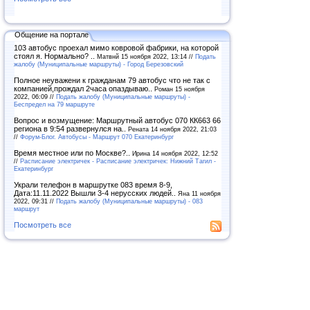
Общение на портале
103 автобус проехал мимо ковровой фабрики, на которой
стоял я. Нормально? ..
Матвнй 15 ноября 2022, 13:14 //
Подать
жалобу (Муниципальные маршруты) - Город Березовский
Полное неуважени к гражданам 79 автобус что не так с
компанией,прождал 2часа опаздываю..
Роман 15 ноября
2022, 06:09 //
Подать жалобу (Муниципальные маршруты) -
Беспредел на 79 маршруте
Вопрос и возмущение: Маршрутный автобус 070 КК663 66
региона в 9:54 развернулся на..
Рената 14 ноября 2022, 21:03
//
Форум-Блог. Автобусы - Маршрут 070 Екатеринбург
Время местное или по Москве?..
Ирина 14 ноября 2022, 12:52
//
Расписание электричек - Расписание электричек: Нижний Тагил -
Екатеринбург
Украли телефон в маршрутке 083 время 8-9,
Дата:11.11.2022 Вышли 3-4 нерусских людей..
Яна 11 ноября
2022, 09:31 //
Подать жалобу (Муниципальные маршруты) - 083
маршрут
Посмотреть все