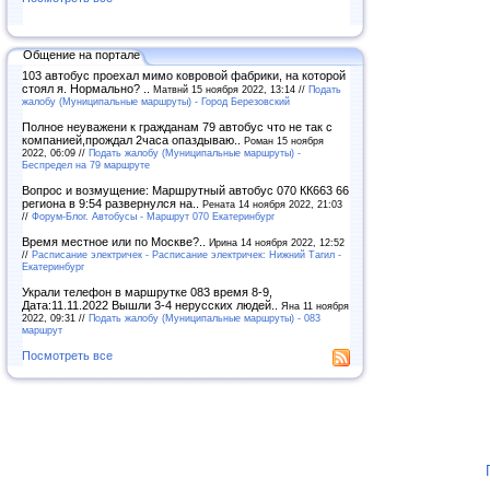
Общение на портале
103 автобус проехал мимо ковровой фабрики, на которой
стоял я. Нормально? ..
Матвнй 15 ноября 2022, 13:14 //
Подать
жалобу (Муниципальные маршруты) - Город Березовский
Полное неуважени к гражданам 79 автобус что не так с
компанией,прождал 2часа опаздываю..
Роман 15 ноября
2022, 06:09 //
Подать жалобу (Муниципальные маршруты) -
Беспредел на 79 маршруте
Вопрос и возмущение: Маршрутный автобус 070 КК663 66
региона в 9:54 развернулся на..
Рената 14 ноября 2022, 21:03
//
Форум-Блог. Автобусы - Маршрут 070 Екатеринбург
Время местное или по Москве?..
Ирина 14 ноября 2022, 12:52
//
Расписание электричек - Расписание электричек: Нижний Тагил -
Екатеринбург
Украли телефон в маршрутке 083 время 8-9,
Дата:11.11.2022 Вышли 3-4 нерусских людей..
Яна 11 ноября
2022, 09:31 //
Подать жалобу (Муниципальные маршруты) - 083
маршрут
Посмотреть все