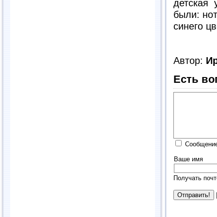
детская у
были: но
синего ц
Автор:
И
Есть во
Сообщение
Ваше имя
Получать почт