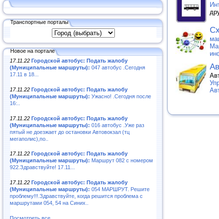
Ин
др
Транспортные порталы
Сх
ма
Ма
Новое на портале
ин
17.11.22
Городской автобус: Подать жалобу
Ав
(Муниципальные маршруты):
047 автобус .Сегодня
17.11 в 18...
Ав
Уп
17.11.22
Городской автобус: Подать жалобу
Ав
(Муниципальные маршруты):
Ужасно! .Сегодня после
16:..
17.11.22
Городской автобус: Подать жалобу
(Муниципальные маршруты):
016 автобус .Уже раз
пятый не доезжает до остановки Автовокзал (тц
мегаполис),по..
17.11.22
Городской автобус: Подать жалобу
(Муниципальные маршруты):
Маршрут 082 с номером
922.Здравствуйте! 17.11...
17.11.22
Городской автобус: Подать жалобу
(Муниципальные маршруты):
054 МАРШРУТ. Решите
проблему!!!.Здравствуйте, когда решится проблема с
маршрутами 054, 54 на Синих..
Посмотреть все