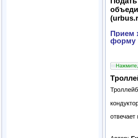
Подат
объед
(urbus.
Прием ж
форму 
Нажмите,
Тролле
Троллейб
кондукто
отвечает