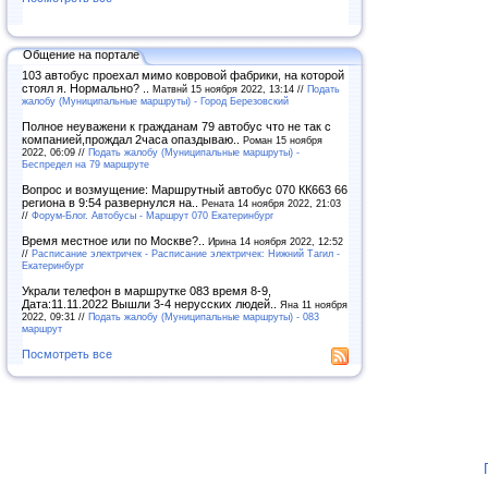
Общение на портале
103 автобус проехал мимо ковровой фабрики, на которой
стоял я. Нормально? ..
Матвнй 15 ноября 2022, 13:14 //
Подать
жалобу (Муниципальные маршруты) - Город Березовский
Полное неуважени к гражданам 79 автобус что не так с
компанией,прождал 2часа опаздываю..
Роман 15 ноября
2022, 06:09 //
Подать жалобу (Муниципальные маршруты) -
Беспредел на 79 маршруте
Вопрос и возмущение: Маршрутный автобус 070 КК663 66
региона в 9:54 развернулся на..
Рената 14 ноября 2022, 21:03
//
Форум-Блог. Автобусы - Маршрут 070 Екатеринбург
Время местное или по Москве?..
Ирина 14 ноября 2022, 12:52
//
Расписание электричек - Расписание электричек: Нижний Тагил -
Екатеринбург
Украли телефон в маршрутке 083 время 8-9,
Дата:11.11.2022 Вышли 3-4 нерусских людей..
Яна 11 ноября
2022, 09:31 //
Подать жалобу (Муниципальные маршруты) - 083
маршрут
Посмотреть все