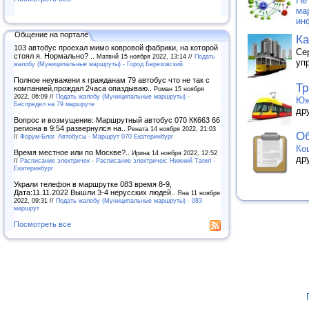
Не
ма
ин
Общение на портале
Ка
103 автобус проехал мимо ковровой фабрики, на которой
Се
стоял я. Нормально? ..
Матвнй 15 ноября 2022, 13:14 //
Подать
уп
жалобу (Муниципальные маршруты) - Город Березовский
Полное неуважени к гражданам 79 автобус что не так с
Тр
компанией,прождал 2часа опаздываю..
Роман 15 ноября
2022, 06:09 //
Подать жалобу (Муниципальные маршруты) -
Юж
Беспредел на 79 маршруте
др
Вопрос и возмущение: Маршрутный автобус 070 КК663 66
региона в 9:54 развернулся на..
Рената 14 ноября 2022, 21:03
Об
//
Форум-Блог. Автобусы - Маршрут 070 Екатеринбург
Ко
Время местное или по Москве?..
Ирина 14 ноября 2022, 12:52
др
//
Расписание электричек - Расписание электричек: Нижний Тагил -
Екатеринбург
Украли телефон в маршрутке 083 время 8-9,
Дата:11.11.2022 Вышли 3-4 нерусских людей..
Яна 11 ноября
2022, 09:31 //
Подать жалобу (Муниципальные маршруты) - 083
маршрут
Посмотреть все