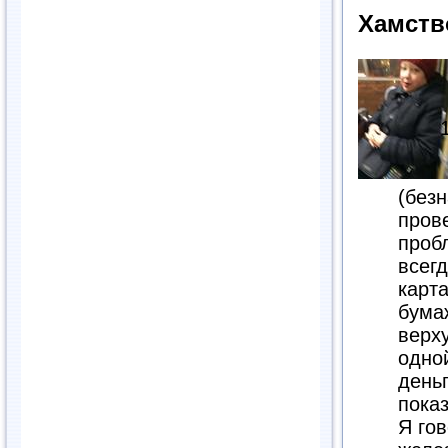
Хамств
(безн
прове
проб
всегд
карта
бума
верх
одно
деньг
показ
Я го