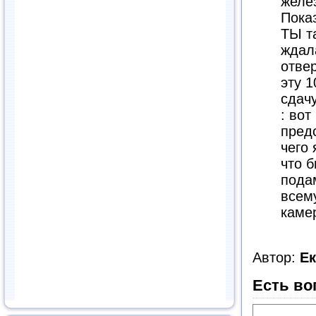
желе
Показ
ТЫ т
ждала
отве
эту 1
сдач
: вот
предс
чего 
что б
подам
всем
каме
Автор:
Е
Есть во