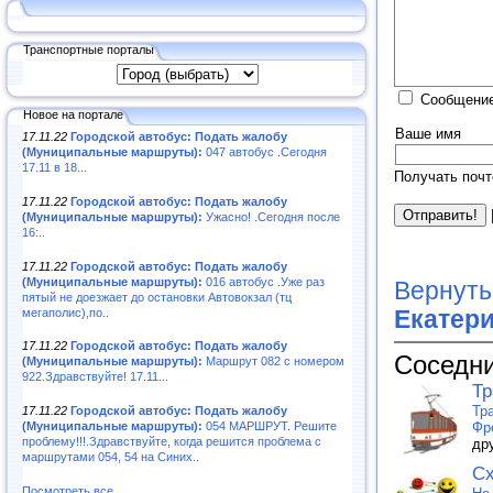
Транспортные порталы
Сообщение
Новое на портале
Ваше имя
17.11.22
Городской автобус: Подать жалобу
(Муниципальные маршруты):
047 автобус .Сегодня
17.11 в 18...
Получать почт
17.11.22
Городской автобус: Подать жалобу
(Муниципальные маршруты):
Ужасно! .Сегодня после
16:..
17.11.22
Городской автобус: Подать жалобу
(Муниципальные маршруты):
016 автобус .Уже раз
Вернуть
пятый не доезжает до остановки Автовокзал (тц
мегаполис),по..
Екатер
17.11.22
Городской автобус: Подать жалобу
Соседни
(Муниципальные маршруты):
Маршрут 082 с номером
922.Здравствуйте! 17.11...
Т
Тр
17.11.22
Городской автобус: Подать жалобу
Фр
(Муниципальные маршруты):
054 МАРШРУТ. Решите
проблему!!!.Здравствуйте, когда решится проблема с
др
маршрутами 054, 54 на Синих..
Сх
Посмотреть все