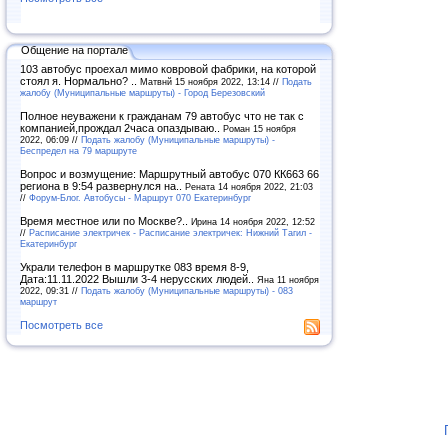
Общение на портале
103 автобус проехал мимо ковровой фабрики, на которой
стоял я. Нормально? ..
Матвнй 15 ноября 2022, 13:14 //
Подать
жалобу (Муниципальные маршруты) - Город Березовский
Полное неуважени к гражданам 79 автобус что не так с
компанией,прождал 2часа опаздываю..
Роман 15 ноября
2022, 06:09 //
Подать жалобу (Муниципальные маршруты) -
Беспредел на 79 маршруте
Вопрос и возмущение: Маршрутный автобус 070 КК663 66
региона в 9:54 развернулся на..
Рената 14 ноября 2022, 21:03
//
Форум-Блог. Автобусы - Маршрут 070 Екатеринбург
Время местное или по Москве?..
Ирина 14 ноября 2022, 12:52
//
Расписание электричек - Расписание электричек: Нижний Тагил -
Екатеринбург
Украли телефон в маршрутке 083 время 8-9,
Дата:11.11.2022 Вышли 3-4 нерусских людей..
Яна 11 ноября
2022, 09:31 //
Подать жалобу (Муниципальные маршруты) - 083
маршрут
Посмотреть все