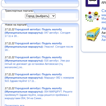
др
Сх
Транспортные порталы
ма
Ма
ин
Новое на портале
Ав
17.11.22
Городской автобус: Подать жалобу
Ав
(Муниципальные маршруты):
047 автобус .Сегодня
17.11 в 18...
Уп
Ав
17.11.22
Городской автобус: Подать жалобу
(Муниципальные маршруты):
Ужасно! .Сегодня после
16:..
17.11.22
Городской автобус: Подать жалобу
(Муниципальные маршруты):
016 автобус .Уже раз
пятый не доезжает до остановки Автовокзал (тц
мегаполис),по..
17.11.22
Городской автобус: Подать жалобу
(Муниципальные маршруты):
Маршрут 082 с номером
922.Здравствуйте! 17.11...
17.11.22
Городской автобус: Подать жалобу
(Муниципальные маршруты):
054 МАРШРУТ. Решите
проблему!!!.Здравствуйте, когда решится проблема с
маршрутами 054, 54 на Синих..
Посмотреть все