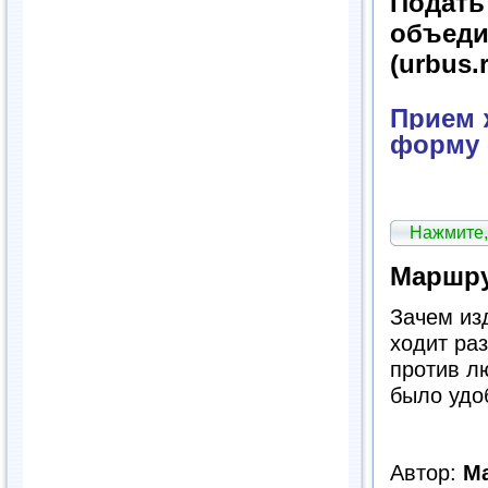
Подат
объед
(urbus.
Прием ж
форму 
Нажмите,
Маршру
Зачем из
ходит ра
против л
было удо
Автор:
М