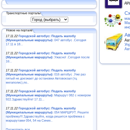
др
Сх
Транспортные порталы
ма
Ма
ин
Новое на портале
Ав
17.11.22
Городской автобус: Подать жалобу
Ав
(Муниципальные маршруты):
047 автобус .Сегодня
17.11 в 18...
Уп
Ав
17.11.22
Городской автобус: Подать жалобу
(Муниципальные маршруты):
Ужасно! .Сегодня после
16:..
17.11.22
Городской автобус: Подать жалобу
(Муниципальные маршруты):
016 автобус .Уже раз
пятый не доезжает до остановки Автовокзал (тц
мегаполис),по..
17.11.22
Городской автобус: Подать жалобу
(Муниципальные маршруты):
Маршрут 082 с номером
922.Здравствуйте! 17.11...
17.11.22
Городской автобус: Подать жалобу
(Муниципальные маршруты):
054 МАРШРУТ. Решите
проблему!!!.Здравствуйте, когда решится проблема с
маршрутами 054, 54 на Синих..
Посмотреть все