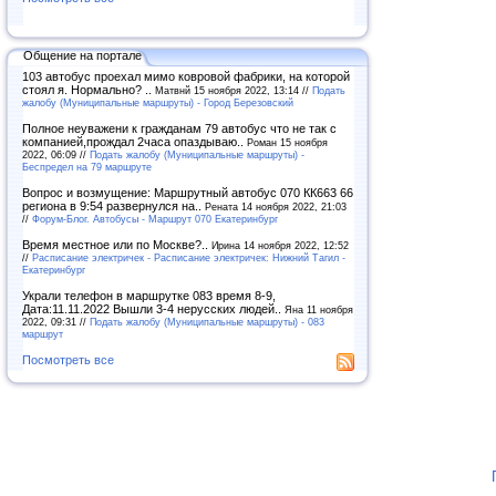
Общение на портале
103 автобус проехал мимо ковровой фабрики, на которой
стоял я. Нормально? ..
Матвнй 15 ноября 2022, 13:14 //
Подать
жалобу (Муниципальные маршруты) - Город Березовский
Полное неуважени к гражданам 79 автобус что не так с
компанией,прождал 2часа опаздываю..
Роман 15 ноября
2022, 06:09 //
Подать жалобу (Муниципальные маршруты) -
Беспредел на 79 маршруте
Вопрос и возмущение: Маршрутный автобус 070 КК663 66
региона в 9:54 развернулся на..
Рената 14 ноября 2022, 21:03
//
Форум-Блог. Автобусы - Маршрут 070 Екатеринбург
Время местное или по Москве?..
Ирина 14 ноября 2022, 12:52
//
Расписание электричек - Расписание электричек: Нижний Тагил -
Екатеринбург
Украли телефон в маршрутке 083 время 8-9,
Дата:11.11.2022 Вышли 3-4 нерусских людей..
Яна 11 ноября
2022, 09:31 //
Подать жалобу (Муниципальные маршруты) - 083
маршрут
Посмотреть все