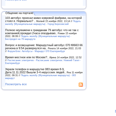
Общение на портале
103 автобус проехал мимо ковровой фабрики, на которой
стоял я. Нормально? ..
Матвнй 15 ноября 2022, 13:14 //
Подать
жалобу (Муниципальные маршруты) - Город Березовский
Полное неуважени к гражданам 79 автобус что не так с
компанией,прождал 2часа опаздываю..
Роман 15 ноября
2022, 06:09 //
Подать жалобу (Муниципальные маршруты) -
Беспредел на 79 маршруте
Вопрос и возмущение: Маршрутный автобус 070 КК663 66
региона в 9:54 развернулся на..
Рената 14 ноября 2022, 21:03
//
Форум-Блог. Автобусы - Маршрут 070 Екатеринбург
Время местное или по Москве?..
Ирина 14 ноября 2022, 12:52
//
Расписание электричек - Расписание электричек: Нижний Тагил -
Екатеринбург
Украли телефон в маршрутке 083 время 8-9,
Дата:11.11.2022 Вышли 3-4 нерусских людей..
Яна 11 ноября
2022, 09:31 //
Подать жалобу (Муниципальные маршруты) - 083
маршрут
Посмотреть все