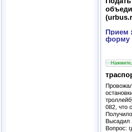
Подат
объед
(urbus.
Прием ж
форму 
Нажмите,
траспо
Провожал
остановк
троллейб
082, что 
Получило
Высадил 
Вопрос: г