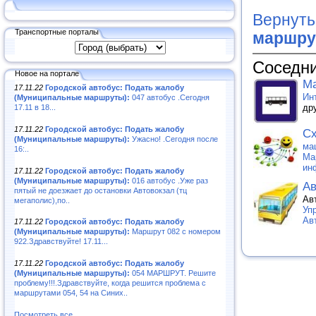
Вернуть
Транспортные порталы
маршру
Соседни
Новое на портале
Ма
17.11.22
Городской автобус: Подать жалобу
Ин
(Муниципальные маршруты):
047 автобус .Сегодня
др
17.11 в 18...
17.11.22
Городской автобус: Подать жалобу
Сх
(Муниципальные маршруты):
Ужасно! .Сегодня после
ма
16:..
Ма
ин
17.11.22
Городской автобус: Подать жалобу
(Муниципальные маршруты):
016 автобус .Уже раз
Ав
пятый не доезжает до остановки Автовокзал (тц
Ав
мегаполис),по..
Уп
Ав
17.11.22
Городской автобус: Подать жалобу
(Муниципальные маршруты):
Маршрут 082 с номером
922.Здравствуйте! 17.11...
17.11.22
Городской автобус: Подать жалобу
(Муниципальные маршруты):
054 МАРШРУТ. Решите
проблему!!!.Здравствуйте, когда решится проблема с
маршрутами 054, 54 на Синих..
Посмотреть все