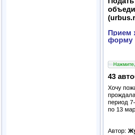
Подат
объед
(urbus.
Прием ж
форму 
Нажмите,
43 авто
Хочу пожа
прождала 
период 7
по 13 мар
Автор:
Ж