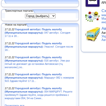
др
Сх
Транспортные порталы
ма
Ма
ин
Новое на портале
Ав
17.11.22
Городской автобус: Подать жалобу
Ав
(Муниципальные маршруты):
047 автобус .Сегодня
17.11 в 18...
Уп
Ав
17.11.22
Городской автобус: Подать жалобу
(Муниципальные маршруты):
Ужасно! .Сегодня после
16:..
17.11.22
Городской автобус: Подать жалобу
(Муниципальные маршруты):
016 автобус .Уже раз
пятый не доезжает до остановки Автовокзал (тц
мегаполис),по..
17.11.22
Городской автобус: Подать жалобу
(Муниципальные маршруты):
Маршрут 082 с номером
922.Здравствуйте! 17.11...
17.11.22
Городской автобус: Подать жалобу
(Муниципальные маршруты):
054 МАРШРУТ. Решите
проблему!!!.Здравствуйте, когда решится проблема с
маршрутами 054, 54 на Синих..
Посмотреть все