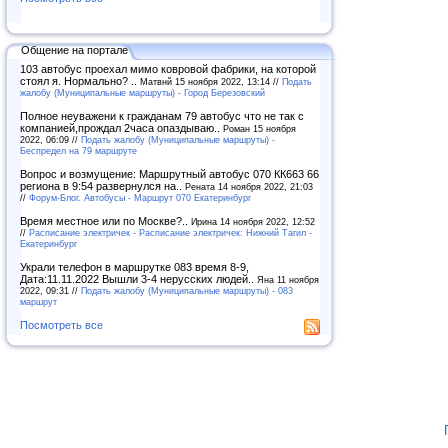
Общение на портале
103 автобус проехал мимо ковровой фабрики, на которой
стоял я. Нормально? ..
Матвнй 15 ноября 2022, 13:14 //
Подать
жалобу (Муниципальные маршруты) - Город Березовский
Полное неуважени к гражданам 79 автобус что не так с
компанией,прождал 2часа опаздываю..
Роман 15 ноября
2022, 06:09 //
Подать жалобу (Муниципальные маршруты) -
Беспредел на 79 маршруте
Вопрос и возмущение: Маршрутный автобус 070 КК663 66
региона в 9:54 развернулся на..
Рената 14 ноября 2022, 21:03
//
Форум-Блог. Автобусы - Маршрут 070 Екатеринбург
Время местное или по Москве?..
Ирина 14 ноября 2022, 12:52
//
Расписание электричек - Расписание электричек: Нижний Тагил -
Екатеринбург
Украли телефон в маршрутке 083 время 8-9,
Дата:11.11.2022 Вышли 3-4 нерусских людей..
Яна 11 ноября
2022, 09:31 //
Подать жалобу (Муниципальные маршруты) - 083
маршрут
Посмотреть все