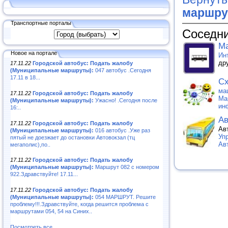
маршру
Транспортные порталы
Соседни
Ма
Новое на портале
Ин
др
17.11.22
Городской автобус: Подать жалобу
(Муниципальные маршруты):
047 автобус .Сегодня
17.11 в 18...
Сх
ма
17.11.22
Городской автобус: Подать жалобу
Ма
(Муниципальные маршруты):
Ужасно! .Сегодня после
ин
16:..
Ав
17.11.22
Городской автобус: Подать жалобу
Ав
(Муниципальные маршруты):
016 автобус .Уже раз
Уп
пятый не доезжает до остановки Автовокзал (тц
Ав
мегаполис),по..
17.11.22
Городской автобус: Подать жалобу
(Муниципальные маршруты):
Маршрут 082 с номером
922.Здравствуйте! 17.11...
17.11.22
Городской автобус: Подать жалобу
(Муниципальные маршруты):
054 МАРШРУТ. Решите
проблему!!!.Здравствуйте, когда решится проблема с
маршрутами 054, 54 на Синих..
Посмотреть все