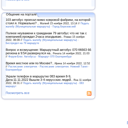
Общение на портале
103 автобус проехал мимо ковровой фабрики, на которой
стоял я. Нормально? ..
Матвнй 15 ноября 2022, 13:14 //
Подать
жалобу (Муниципальные маршруты) - Город Березовский
Полное неуважени к гражданам 79 автобус что не так с
компанией,прождал 2часа опаздываю..
Роман 15 ноября
2022, 06:09 //
Подать жалобу (Муниципальные маршруты) -
Беспредел на 79 маршруте
Вопрос и возмущение: Маршрутный автобус 070 КК663 66
региона в 9:54 развернулся на..
Рената 14 ноября 2022, 21:03
//
Форум-Блог. Автобусы - Маршрут 070 Екатеринбург
Время местное или по Москве?..
Ирина 14 ноября 2022, 12:52
//
Расписание электричек - Расписание электричек: Нижний Тагил -
Екатеринбург
Украли телефон в маршрутке 083 время 8-9,
Дата:11.11.2022 Вышли 3-4 нерусских людей..
Яна 11 ноября
2022, 09:31 //
Подать жалобу (Муниципальные маршруты) - 083
маршрут
Посмотреть все