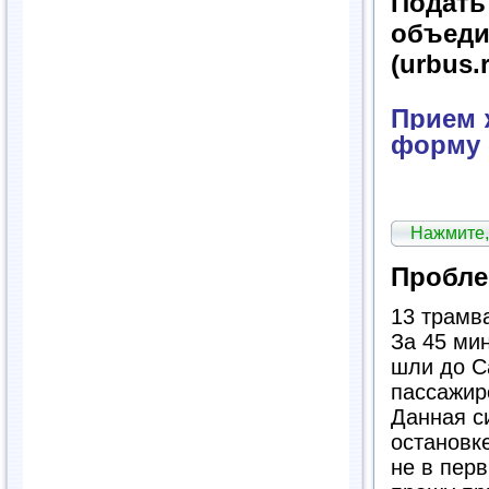
Подат
объед
(urbus.
Прием ж
форму 
Нажмите,
Пробле
13 трамв
За 45 ми
шли до С
пассажир
Данная си
остановк
не в пер