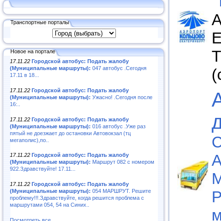
А
Транспортные порталы
Е
Т
Новое на портале
17.11.22
Городской автобус: Подать жалобу
(Муниципальные маршруты):
047 автобус .Сегодня
(
17.11 в 18...
17.11.22
Городской автобус: Подать жалобу
(Муниципальные маршруты):
Ужасно! .Сегодня после
16:..
17.11.22
Городской автобус: Подать жалобу
(Муниципальные маршруты):
016 автобус .Уже раз
пятый не доезжает до остановки Автовокзал (тц
С
мегаполис),по..
А
17.11.22
Городской автобус: Подать жалобу
(Муниципальные маршруты):
Маршрут 082 с номером
922.Здравствуйте! 17.11...
М
17.11.22
Городской автобус: Подать жалобу
Р
(Муниципальные маршруты):
054 МАРШРУТ. Решите
проблему!!!.Здравствуйте, когда решится проблема с
маршрутами 054, 54 на Синих..
м
Посмотреть все