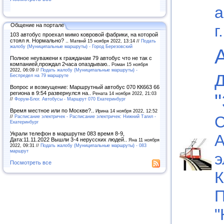
а
г.
Общение на портале
103 автобус проехал мимо ковровой фабрики, на которой
стоял я. Нормально? ..
Матвнй 15 ноября 2022, 13:14 //
Подать
жалобу (Муниципальные маршруты) - Город Березовский
Полное неуважени к гражданам 79 автобус что не так с
компанией,прождал 2часа опаздываю..
Роман 15 ноября
2022, 06:09 //
Подать жалобу (Муниципальные маршруты) -
Беспредел на 79 маршруте
Вопрос и возмущение: Маршрутный автобус 070 КК663 66
региона в 9:54 развернулся на..
Рената 14 ноября 2022, 21:03
//
Форум-Блог. Автобусы - Маршрут 070 Екатеринбург
Время местное или по Москве?..
Ирина 14 ноября 2022, 12:52
С
//
Расписание электричек - Расписание электричек: Нижний Тагил -
Екатеринбург
Украли телефон в маршрутке 083 время 8-9,
А
Дата:11.11.2022 Вышли 3-4 нерусских людей..
Яна 11 ноября
2022, 09:31 //
Подать жалобу (Муниципальные маршруты) - 083
маршрут
э
Посмотреть все
К
П
"