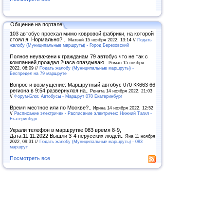
Общение на портале
103 автобус проехал мимо ковровой фабрики, на которой
стоял я. Нормально? ..
Матвнй 15 ноября 2022, 13:14 //
Подать
жалобу (Муниципальные маршруты) - Город Березовский
Полное неуважени к гражданам 79 автобус что не так с
компанией,прождал 2часа опаздываю..
Роман 15 ноября
2022, 06:09 //
Подать жалобу (Муниципальные маршруты) -
Беспредел на 79 маршруте
Вопрос и возмущение: Маршрутный автобус 070 КК663 66
региона в 9:54 развернулся на..
Рената 14 ноября 2022, 21:03
//
Форум-Блог. Автобусы - Маршрут 070 Екатеринбург
Время местное или по Москве?..
Ирина 14 ноября 2022, 12:52
//
Расписание электричек - Расписание электричек: Нижний Тагил -
Екатеринбург
Украли телефон в маршрутке 083 время 8-9,
Дата:11.11.2022 Вышли 3-4 нерусских людей..
Яна 11 ноября
2022, 09:31 //
Подать жалобу (Муниципальные маршруты) - 083
маршрут
Посмотреть все