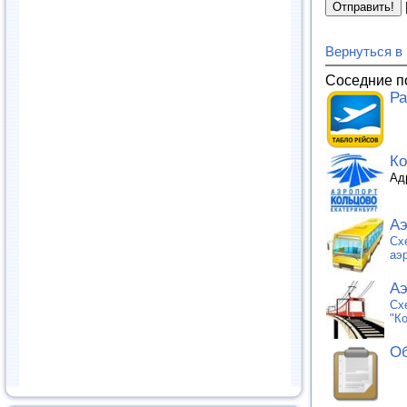
Вернуться в
Соседние п
Ра
Ко
Адр
Аэ
Сх
аэр
Аэ
Сх
"К
Об