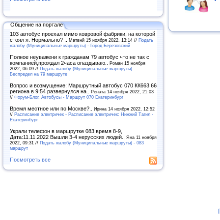
Общение на портале
103 автобус проехал мимо ковровой фабрики, на которой
стоял я. Нормально? ..
Матвнй 15 ноября 2022, 13:14 //
Подать
жалобу (Муниципальные маршруты) - Город Березовский
Полное неуважени к гражданам 79 автобус что не так с
компанией,прождал 2часа опаздываю..
Роман 15 ноября
2022, 06:09 //
Подать жалобу (Муниципальные маршруты) -
Беспредел на 79 маршруте
Вопрос и возмущение: Маршрутный автобус 070 КК663 66
региона в 9:54 развернулся на..
Рената 14 ноября 2022, 21:03
//
Форум-Блог. Автобусы - Маршрут 070 Екатеринбург
Время местное или по Москве?..
Ирина 14 ноября 2022, 12:52
//
Расписание электричек - Расписание электричек: Нижний Тагил -
Екатеринбург
Украли телефон в маршрутке 083 время 8-9,
Дата:11.11.2022 Вышли 3-4 нерусских людей..
Яна 11 ноября
2022, 09:31 //
Подать жалобу (Муниципальные маршруты) - 083
маршрут
Посмотреть все