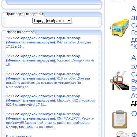
А
Транспортные порталы
а
С
Г
Новое на портале
д
17.11.22
Городской автобус: Подать жалобу
(Муниципальные маршруты):
047 автобус .Сегодня
"К
17.11 в 18...
А
17.11.22
Городской автобус: Подать жалобу
(Муниципальные маршруты):
Ужасно! .Сегодня после
э
16:..
С
17.11.22
Городской автобус: Подать жалобу
(Муниципальные маршруты):
016 автобус .Уже раз
Р
пятый не доезжает до остановки Автовокзал (тц
мегаполис),по..
Е
А
17.11.22
Городской автобус: Подать жалобу
(Муниципальные маршруты):
Маршрут 082 с номером
д
922.Здравствуйте! 17.11...
О
17.11.22
Городской автобус: Подать жалобу
(Муниципальные маршруты):
054 МАРШРУТ. Решите
проблему!!!.Здравствуйте, когда решится проблема с
маршрутами 054, 54 на Синих..
Ф
Посмотреть все