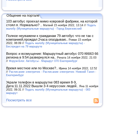
Общение на портале
103 автобус проехал мимо ковровой фабрики, на которой
стоял я. Нормально? ..
Матвнй 15 ноября 2022, 13:14 //
Подать
жалобу (Муниципальные маршруты) - Город Березовский
Полное неуважени к гражданам 79 автобус что не так с
компанией,прождал 2часа опаздываю..
Роман 15 ноября
2022, 06:09 //
Подать жалобу (Муниципальные маршруты) -
Беспредел на 79 маршруте
Вопрос и возмущение: Маршрутный автобус 070 КК663 66
региона в 9:54 развернулся на..
Рената 14 ноября 2022, 21:03
//
Форум-Блог. Автобусы - Маршрут 070 Екатеринбург
Время местное или по Москве?..
Ирина 14 ноября 2022, 12:52
//
Расписание электричек - Расписание электричек: Нижний Тагил -
Екатеринбург
Украли телефон в маршрутке 083 время 8-9,
Дата:11.11.2022 Вышли 3-4 нерусских людей..
Яна 11 ноября
2022, 09:31 //
Подать жалобу (Муниципальные маршруты) - 083
маршрут
Посмотреть все