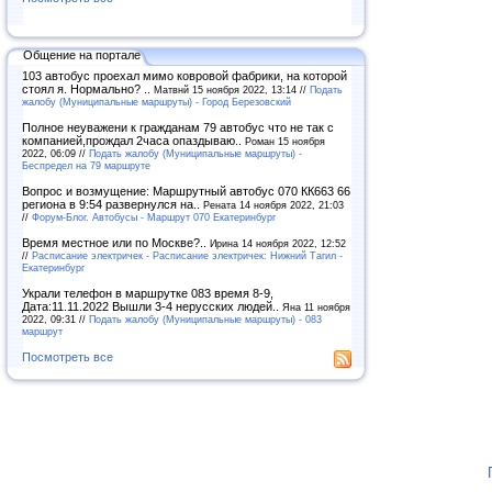
Общение на портале
103 автобус проехал мимо ковровой фабрики, на которой
стоял я. Нормально? ..
Матвнй 15 ноября 2022, 13:14 //
Подать
жалобу (Муниципальные маршруты) - Город Березовский
Полное неуважени к гражданам 79 автобус что не так с
компанией,прождал 2часа опаздываю..
Роман 15 ноября
2022, 06:09 //
Подать жалобу (Муниципальные маршруты) -
Беспредел на 79 маршруте
Вопрос и возмущение: Маршрутный автобус 070 КК663 66
региона в 9:54 развернулся на..
Рената 14 ноября 2022, 21:03
//
Форум-Блог. Автобусы - Маршрут 070 Екатеринбург
Время местное или по Москве?..
Ирина 14 ноября 2022, 12:52
//
Расписание электричек - Расписание электричек: Нижний Тагил -
Екатеринбург
Украли телефон в маршрутке 083 время 8-9,
Дата:11.11.2022 Вышли 3-4 нерусских людей..
Яна 11 ноября
2022, 09:31 //
Подать жалобу (Муниципальные маршруты) - 083
маршрут
Посмотреть все