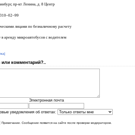
ринбург, пр-кт Ленина, д. 8 Центр
 310–02–99
ческими лицами по безналичному расчету
 в аренду микроавтобусов с водителем
лка]
 или комментарий?..
Электронная почта
овые уведомления об ответах:
|
Примечание. Сообщение появится на сайте после проверки модератором.