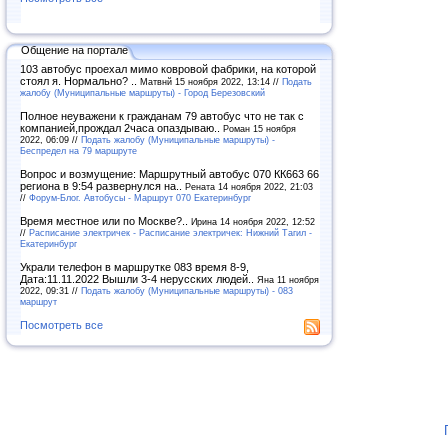
Общение на портале
103 автобус проехал мимо ковровой фабрики, на которой
стоял я. Нормально? ..
Матвнй 15 ноября 2022, 13:14 //
Подать
жалобу (Муниципальные маршруты) - Город Березовский
Полное неуважени к гражданам 79 автобус что не так с
компанией,прождал 2часа опаздываю..
Роман 15 ноября
2022, 06:09 //
Подать жалобу (Муниципальные маршруты) -
Беспредел на 79 маршруте
Вопрос и возмущение: Маршрутный автобус 070 КК663 66
региона в 9:54 развернулся на..
Рената 14 ноября 2022, 21:03
//
Форум-Блог. Автобусы - Маршрут 070 Екатеринбург
Время местное или по Москве?..
Ирина 14 ноября 2022, 12:52
//
Расписание электричек - Расписание электричек: Нижний Тагил -
Екатеринбург
Украли телефон в маршрутке 083 время 8-9,
Дата:11.11.2022 Вышли 3-4 нерусских людей..
Яна 11 ноября
2022, 09:31 //
Подать жалобу (Муниципальные маршруты) - 083
маршрут
Посмотреть все