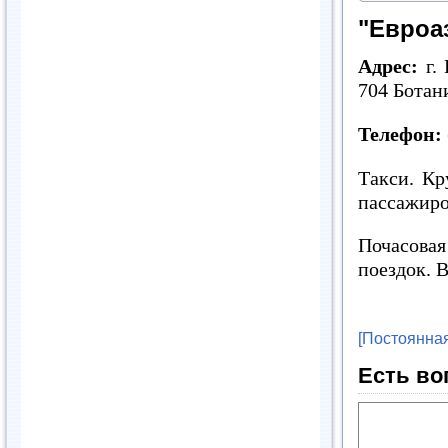
"Евроа
Адрес:
г. 
704 Ботан
Телефон:
Такси. Кр
пассажиро
Почасова
поездок. 
[Постоянная
Есть во