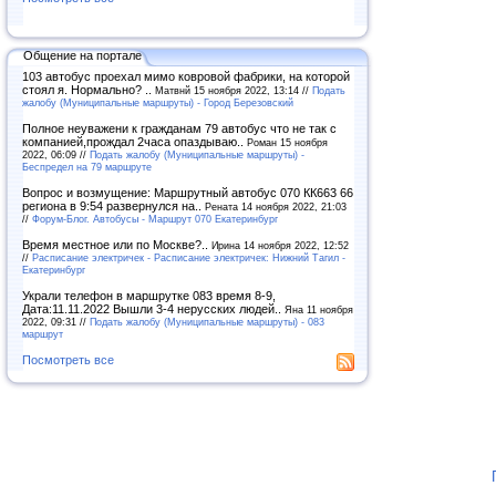
Общение на портале
103 автобус проехал мимо ковровой фабрики, на которой
стоял я. Нормально? ..
Матвнй 15 ноября 2022, 13:14 //
Подать
жалобу (Муниципальные маршруты) - Город Березовский
Полное неуважени к гражданам 79 автобус что не так с
компанией,прождал 2часа опаздываю..
Роман 15 ноября
2022, 06:09 //
Подать жалобу (Муниципальные маршруты) -
Беспредел на 79 маршруте
Вопрос и возмущение: Маршрутный автобус 070 КК663 66
региона в 9:54 развернулся на..
Рената 14 ноября 2022, 21:03
//
Форум-Блог. Автобусы - Маршрут 070 Екатеринбург
Время местное или по Москве?..
Ирина 14 ноября 2022, 12:52
//
Расписание электричек - Расписание электричек: Нижний Тагил -
Екатеринбург
Украли телефон в маршрутке 083 время 8-9,
Дата:11.11.2022 Вышли 3-4 нерусских людей..
Яна 11 ноября
2022, 09:31 //
Подать жалобу (Муниципальные маршруты) - 083
маршрут
Посмотреть все