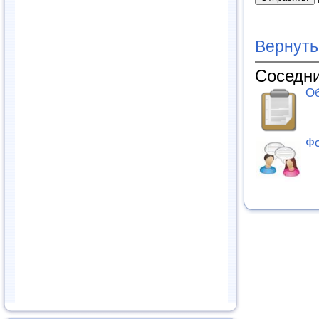
Вернуть
Соседни
Об
Фо