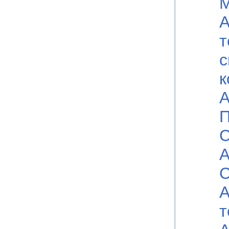
М
А
т
с
к
А
П
С
А
C
А
т