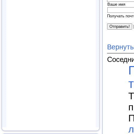
Ваше имя
Получать почт
Вернуть
Соседни
Т
п
П
л