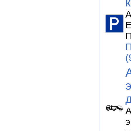
А
Е
П
П
(
А
э