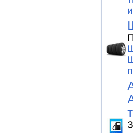
П
Ш
Ш
п
З