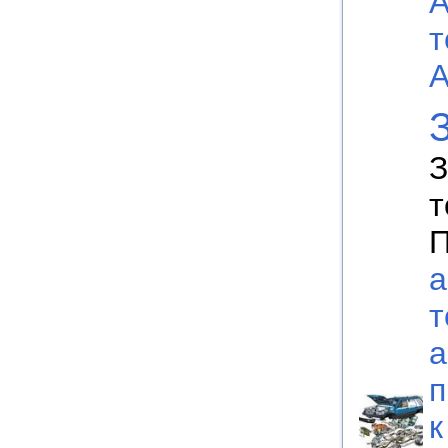
А
т
А
З
т
П
а
т
а
п
к