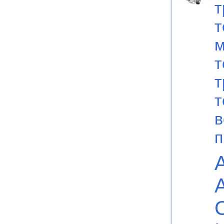
т
т
м
т
т
т
в
п