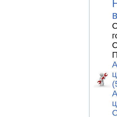
С
г
С
П
А
ц
(
А
ц
С