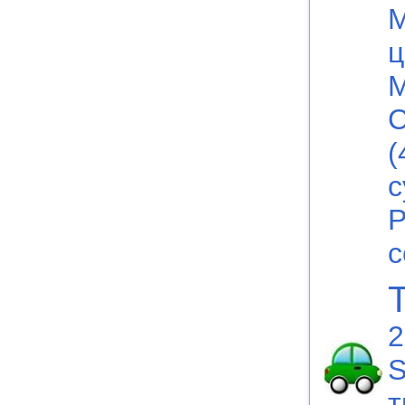
М
ц
М
С
(
с
Р
с
2
S
т