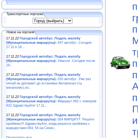
п
Транспортные порталы
г
п
Новое на портале
М
17.11.22
Городской автобус: Подать жалобу
(Муниципальные маршруты):
047 автобус .Сегодня
17.11 в 18...
т
17.11.22
Городской автобус: Подать жалобу
п
(Муниципальные маршруты):
Ужасно! .Сегодня после
16:..
п
17.11.22
Городской автобус: Подать жалобу
(Муниципальные маршруты):
016 автобус .Уже раз
А
пятый не доезжает до остановки Автовокзал (тц
мегаполис),по..
п
17.11.22
Городской автобус: Подать жалобу
(Муниципальные маршруты):
Маршрут 082 с номером
П
922.Здравствуйте! 17.11...
17.11.22
Городской автобус: Подать жалобу
и
(Муниципальные маршруты):
054 МАРШРУТ. Решите
проблему!!!.Здравствуйте, когда решится проблема с
маршрутами 054, 54 на Синих..
т
Посмотреть все