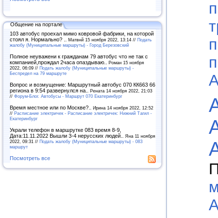
п
т
Общение на портале
103 автобус проехал мимо ковровой фабрики, на которой
п
стоял я. Нормально? ..
Матвнй 15 ноября 2022, 13:14 //
Подать
жалобу (Муниципальные маршруты) - Город Березовский
п
Полное неуважени к гражданам 79 автобус что не так с
компанией,прождал 2часа опаздываю..
Роман 15 ноября
2022, 06:09 //
Подать жалобу (Муниципальные маршруты) -
Беспредел на 79 маршруте
А
Вопрос и возмущение: Маршрутный автобус 070 КК663 66
региона в 9:54 развернулся на..
Рената 14 ноября 2022, 21:03
//
Форум-Блог. Автобусы - Маршрут 070 Екатеринбург
Время местное или по Москве?..
Ирина 14 ноября 2022, 12:52
//
Расписание электричек - Расписание электричек: Нижний Тагил -
Екатеринбург
Украли телефон в маршрутке 083 время 8-9,
Дата:11.11.2022 Вышли 3-4 нерусских людей..
Яна 11 ноября
2022, 09:31 //
Подать жалобу (Муниципальные маршруты) - 083
маршрут
Посмотреть все
П
м
А