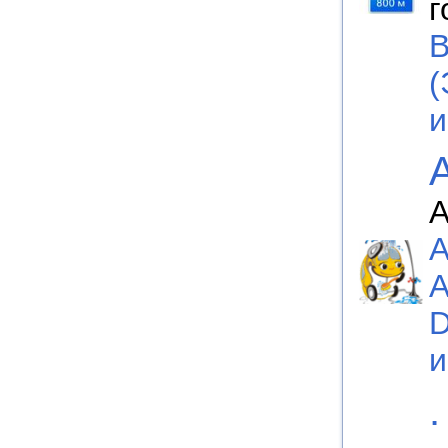
г
B
(
А
A
A
D