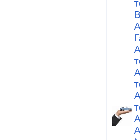
т
В
А
Г
А
т
А
т
А
т
А
А