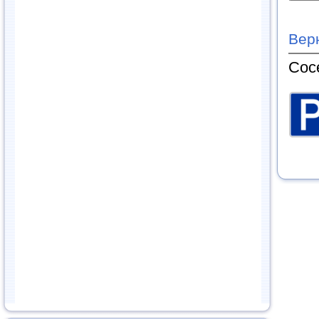
Вер
Сос