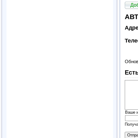
До
АВТ
Адре
Теле
Обнов
Ест
Ваше 
Получа