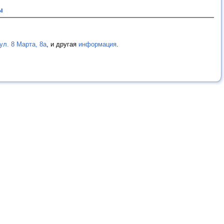
ы
л. 8 Марта, 8а
, и другая
информация
.