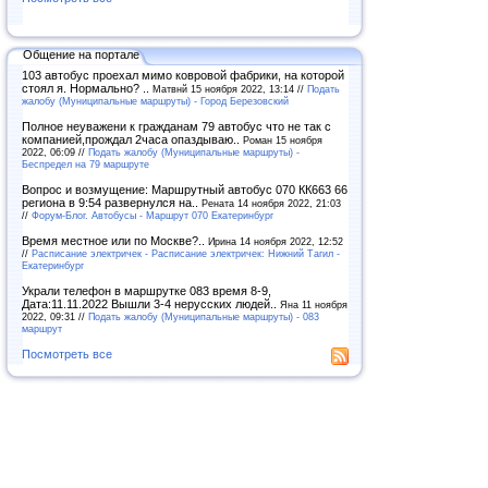
Общение на портале
103 автобус проехал мимо ковровой фабрики, на которой
стоял я. Нормально? ..
Матвнй 15 ноября 2022, 13:14 //
Подать
жалобу (Муниципальные маршруты) - Город Березовский
Полное неуважени к гражданам 79 автобус что не так с
компанией,прождал 2часа опаздываю..
Роман 15 ноября
2022, 06:09 //
Подать жалобу (Муниципальные маршруты) -
Беспредел на 79 маршруте
Вопрос и возмущение: Маршрутный автобус 070 КК663 66
региона в 9:54 развернулся на..
Рената 14 ноября 2022, 21:03
//
Форум-Блог. Автобусы - Маршрут 070 Екатеринбург
Время местное или по Москве?..
Ирина 14 ноября 2022, 12:52
//
Расписание электричек - Расписание электричек: Нижний Тагил -
Екатеринбург
Украли телефон в маршрутке 083 время 8-9,
Дата:11.11.2022 Вышли 3-4 нерусских людей..
Яна 11 ноября
2022, 09:31 //
Подать жалобу (Муниципальные маршруты) - 083
маршрут
Посмотреть все