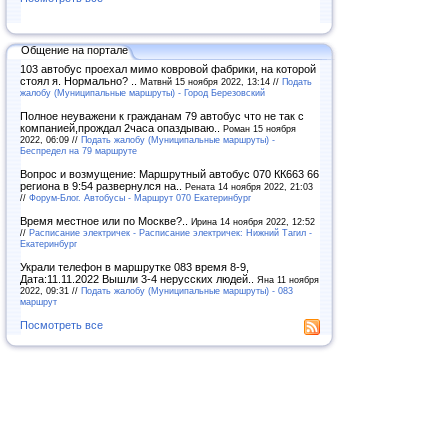
Общение на портале
103 автобус проехал мимо ковровой фабрики, на которой
стоял я. Нормально? ..
Матвнй 15 ноября 2022, 13:14 //
Подать
жалобу (Муниципальные маршруты) - Город Березовский
Полное неуважени к гражданам 79 автобус что не так с
компанией,прождал 2часа опаздываю..
Роман 15 ноября
2022, 06:09 //
Подать жалобу (Муниципальные маршруты) -
Беспредел на 79 маршруте
Вопрос и возмущение: Маршрутный автобус 070 КК663 66
региона в 9:54 развернулся на..
Рената 14 ноября 2022, 21:03
//
Форум-Блог. Автобусы - Маршрут 070 Екатеринбург
Время местное или по Москве?..
Ирина 14 ноября 2022, 12:52
//
Расписание электричек - Расписание электричек: Нижний Тагил -
Екатеринбург
Украли телефон в маршрутке 083 время 8-9,
Дата:11.11.2022 Вышли 3-4 нерусских людей..
Яна 11 ноября
2022, 09:31 //
Подать жалобу (Муниципальные маршруты) - 083
маршрут
Посмотреть все