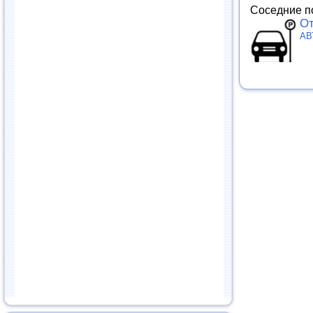
Соседние п
От
АВ