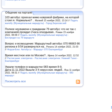
Общение на портале
103 автобус проехал мимо ковровой фабрики, на которой
стоял я. Нормально? ..
Матвнй 15 ноября 2022, 13:14 //
Подать
жалобу (Муниципальные маршруты) - Город Березовский
Полное неуважени к гражданам 79 автобус что не так с
компанией,прождал 2часа опаздываю..
Роман 15 ноября
2022, 06:09 //
Подать жалобу (Муниципальные маршруты) -
Беспредел на 79 маршруте
Вопрос и возмущение: Маршрутный автобус 070 КК663 66
региона в 9:54 развернулся на..
Рената 14 ноября 2022, 21:03
//
Форум-Блог. Автобусы - Маршрут 070 Екатеринбург
Время местное или по Москве?..
Ирина 14 ноября 2022, 12:52
//
Расписание электричек - Расписание электричек: Нижний Тагил -
Екатеринбург
Украли телефон в маршрутке 083 время 8-9,
Дата:11.11.2022 Вышли 3-4 нерусских людей..
Яна 11 ноября
2022, 09:31 //
Подать жалобу (Муниципальные маршруты) - 083
маршрут
Посмотреть все