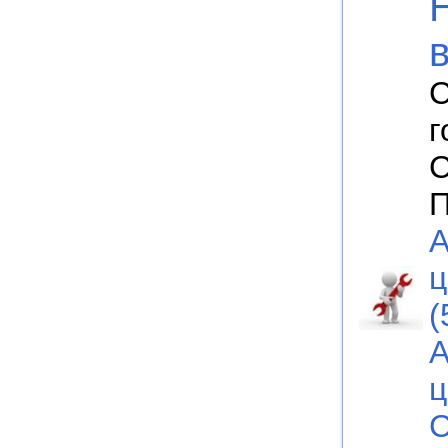
С
г
С
П
А
ц
(
А
ц
С