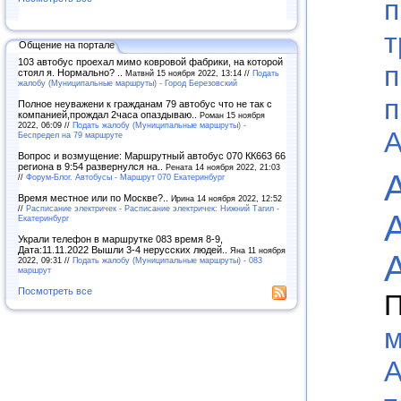
п
т
Общение на портале
103 автобус проехал мимо ковровой фабрики, на которой
п
стоял я. Нормально? ..
Матвнй 15 ноября 2022, 13:14 //
Подать
жалобу (Муниципальные маршруты) - Город Березовский
п
Полное неуважени к гражданам 79 автобус что не так с
компанией,прождал 2часа опаздываю..
Роман 15 ноября
2022, 06:09 //
Подать жалобу (Муниципальные маршруты) -
А
Беспредел на 79 маршруте
Вопрос и возмущение: Маршрутный автобус 070 КК663 66
региона в 9:54 развернулся на..
Рената 14 ноября 2022, 21:03
//
Форум-Блог. Автобусы - Маршрут 070 Екатеринбург
Время местное или по Москве?..
Ирина 14 ноября 2022, 12:52
//
Расписание электричек - Расписание электричек: Нижний Тагил -
Екатеринбург
Украли телефон в маршрутке 083 время 8-9,
Дата:11.11.2022 Вышли 3-4 нерусских людей..
Яна 11 ноября
2022, 09:31 //
Подать жалобу (Муниципальные маршруты) - 083
маршрут
Посмотреть все
П
м
А