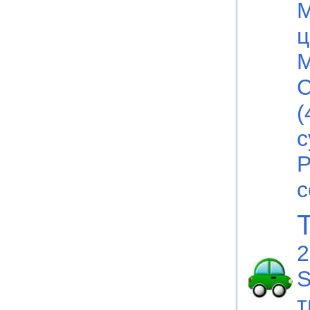
М
ц
М
С
(
с
Р
с
2
S
т