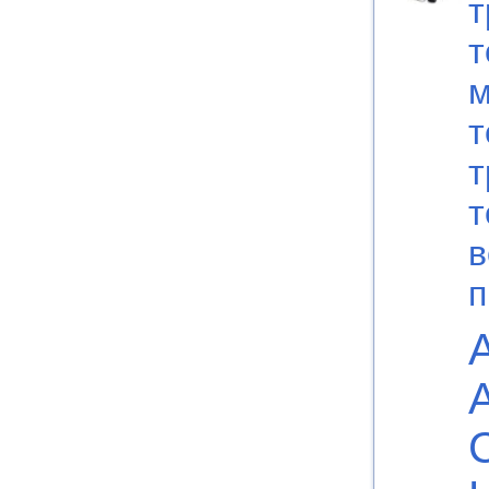
т
т
м
т
т
т
в
п