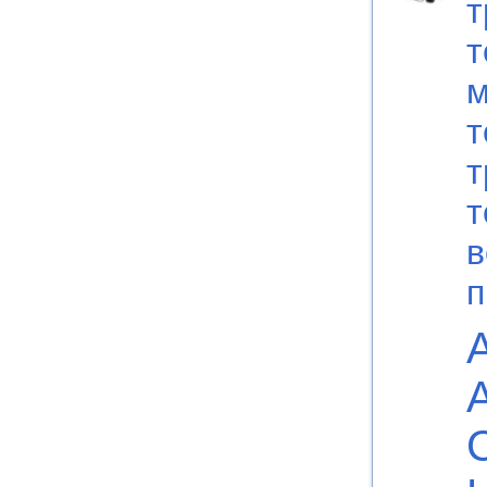
т
т
м
т
т
т
в
п