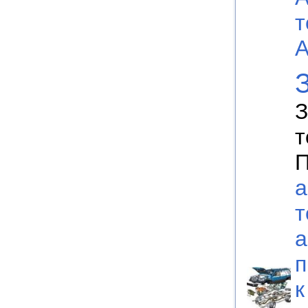
т
А
З
т
П
а
т
а
п
к