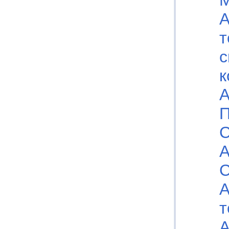
А
т
с
к
А
П
С
А
C
А
т
А