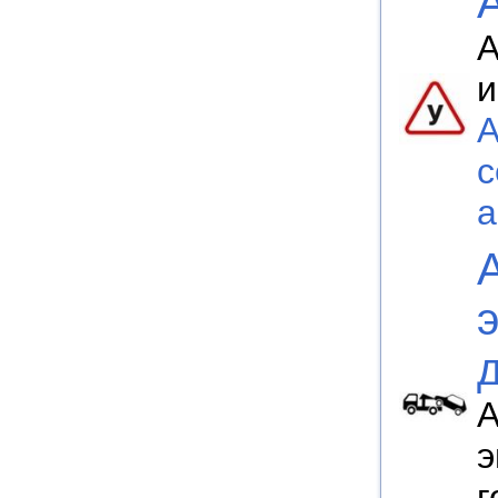
А
и
A
с
а
А
э
г