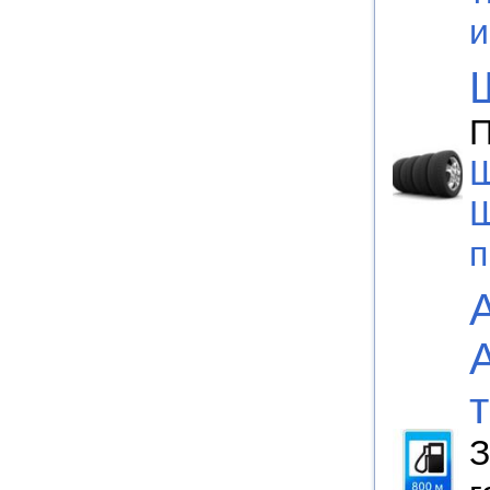
П
Ш
Ш
п
З