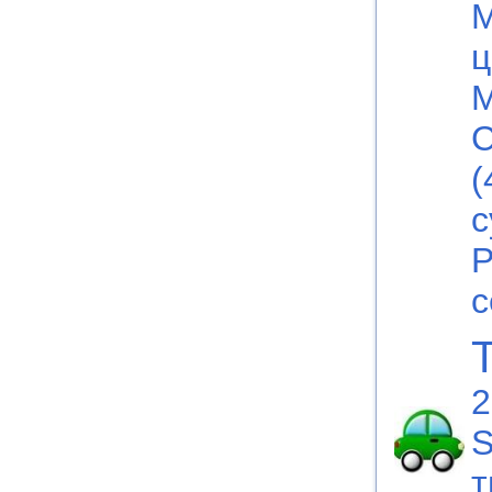
М
ц
М
С
(
с
Р
с
2
S
т