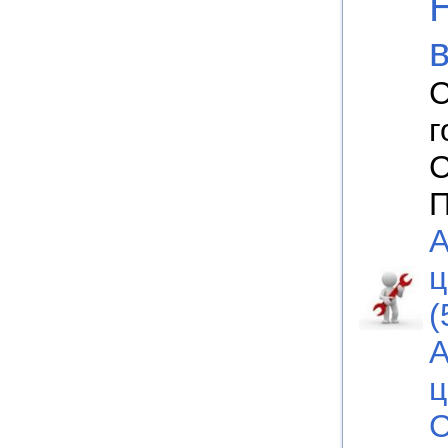
С
г
С
П
А
ц
(
А
ц
С