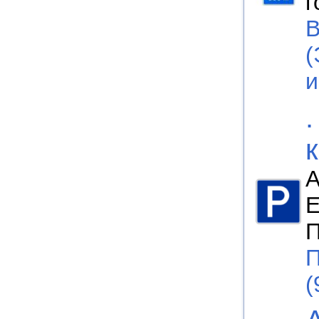
г
B
(
А
Е
П
П
(