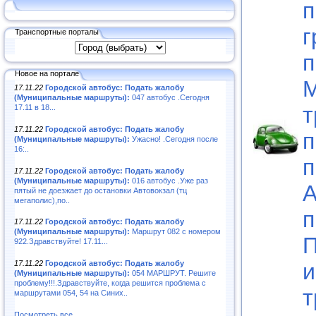
п
г
Транспортные порталы
п
Новое на портале
М
17.11.22
Городской автобус: Подать жалобу
(Муниципальные маршруты):
047 автобус .Сегодня
т
17.11 в 18...
17.11.22
Городской автобус: Подать жалобу
п
(Муниципальные маршруты):
Ужасно! .Сегодня после
16:..
п
17.11.22
Городской автобус: Подать жалобу
(Муниципальные маршруты):
016 автобус .Уже раз
А
пятый не доезжает до остановки Автовокзал (тц
мегаполис),по..
п
17.11.22
Городской автобус: Подать жалобу
(Муниципальные маршруты):
Маршрут 082 с номером
П
922.Здравствуйте! 17.11...
и
17.11.22
Городской автобус: Подать жалобу
(Муниципальные маршруты):
054 МАРШРУТ. Решите
проблему!!!.Здравствуйте, когда решится проблема с
т
маршрутами 054, 54 на Синих..
Посмотреть все