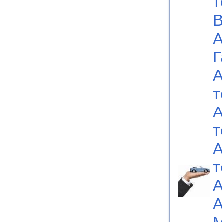
т
В
А
Г
А
т
А
т
А
т
А
А
М