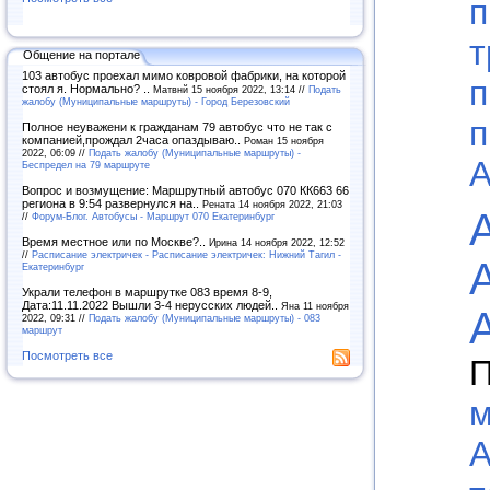
п
т
Общение на портале
103 автобус проехал мимо ковровой фабрики, на которой
п
стоял я. Нормально? ..
Матвнй 15 ноября 2022, 13:14 //
Подать
жалобу (Муниципальные маршруты) - Город Березовский
п
Полное неуважени к гражданам 79 автобус что не так с
компанией,прождал 2часа опаздываю..
Роман 15 ноября
2022, 06:09 //
Подать жалобу (Муниципальные маршруты) -
А
Беспредел на 79 маршруте
Вопрос и возмущение: Маршрутный автобус 070 КК663 66
региона в 9:54 развернулся на..
Рената 14 ноября 2022, 21:03
//
Форум-Блог. Автобусы - Маршрут 070 Екатеринбург
Время местное или по Москве?..
Ирина 14 ноября 2022, 12:52
//
Расписание электричек - Расписание электричек: Нижний Тагил -
Екатеринбург
Украли телефон в маршрутке 083 время 8-9,
Дата:11.11.2022 Вышли 3-4 нерусских людей..
Яна 11 ноября
2022, 09:31 //
Подать жалобу (Муниципальные маршруты) - 083
маршрут
Посмотреть все
П
м
А