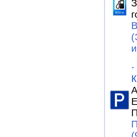
З
г
B
(
А
Е
П
П
(