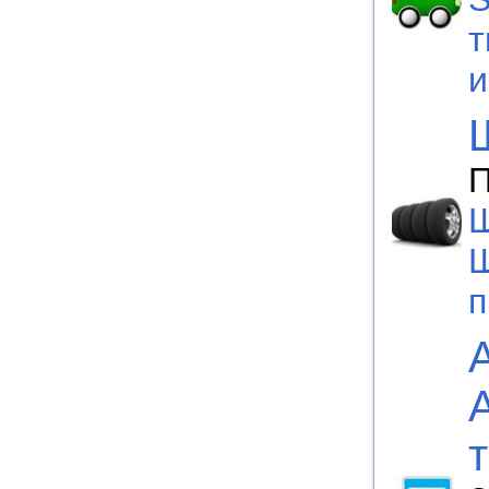
т
П
Ш
Ш
п