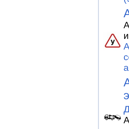
А
и
A
с
а
А