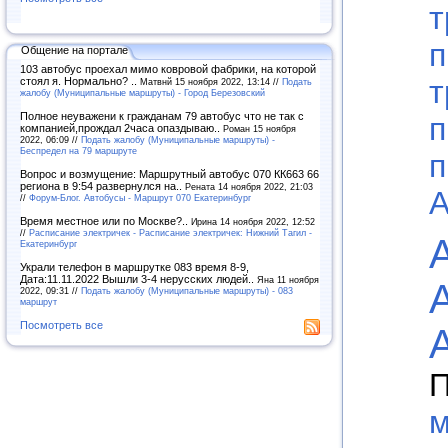
т
п
Общение на портале
103 автобус проехал мимо ковровой фабрики, на которой
т
стоял я. Нормально? ..
Матвнй 15 ноября 2022, 13:14 //
Подать
жалобу (Муниципальные маршруты) - Город Березовский
Полное неуважени к гражданам 79 автобус что не так с
п
компанией,прождал 2часа опаздываю..
Роман 15 ноября
2022, 06:09 //
Подать жалобу (Муниципальные маршруты) -
Беспредел на 79 маршруте
п
Вопрос и возмущение: Маршрутный автобус 070 КК663 66
региона в 9:54 развернулся на..
Рената 14 ноября 2022, 21:03
А
//
Форум-Блог. Автобусы - Маршрут 070 Екатеринбург
Время местное или по Москве?..
Ирина 14 ноября 2022, 12:52
//
Расписание электричек - Расписание электричек: Нижний Тагил -
Екатеринбург
Украли телефон в маршрутке 083 время 8-9,
Дата:11.11.2022 Вышли 3-4 нерусских людей..
Яна 11 ноября
2022, 09:31 //
Подать жалобу (Муниципальные маршруты) - 083
маршрут
Посмотреть все
П
м