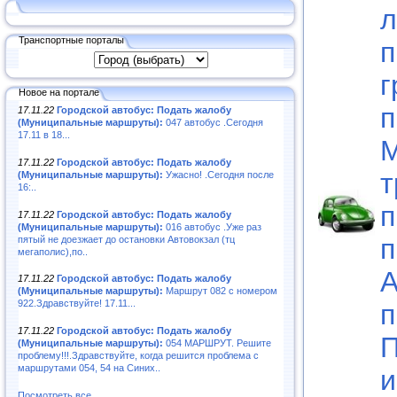
л
Транспортные порталы
п
г
Новое на портале
п
17.11.22
Городской автобус: Подать жалобу
(Муниципальные маршруты):
047 автобус .Сегодня
17.11 в 18...
М
17.11.22
Городской автобус: Подать жалобу
т
(Муниципальные маршруты):
Ужасно! .Сегодня после
16:..
п
17.11.22
Городской автобус: Подать жалобу
(Муниципальные маршруты):
016 автобус .Уже раз
п
пятый не доезжает до остановки Автовокзал (тц
мегаполис),по..
А
17.11.22
Городской автобус: Подать жалобу
(Муниципальные маршруты):
Маршрут 082 с номером
922.Здравствуйте! 17.11...
п
17.11.22
Городской автобус: Подать жалобу
П
(Муниципальные маршруты):
054 МАРШРУТ. Решите
проблему!!!.Здравствуйте, когда решится проблема с
маршрутами 054, 54 на Синих..
и
Посмотреть все