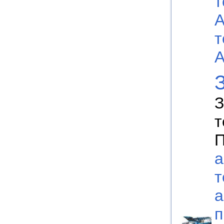
т
А
т
А
З
т
П
а
т
а
п