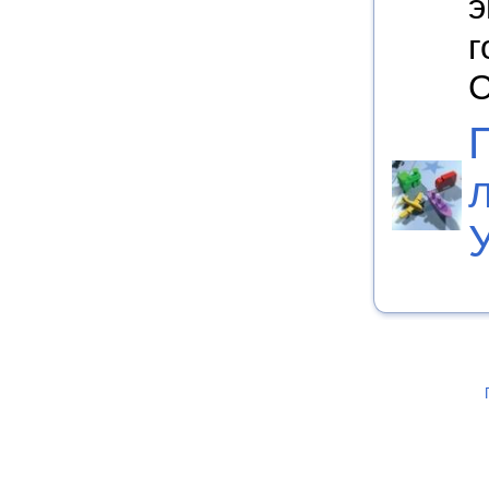
э
г
С