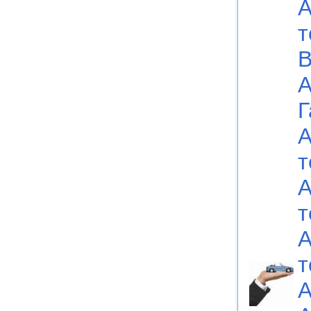
А
т
В
А
Г
А
т
А
т
А
т
А