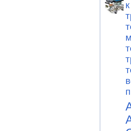
к
т
т
м
т
т
т
в
п