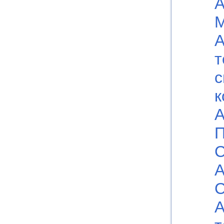
А
М
А
т
с
к
А
П
С
А
C
А