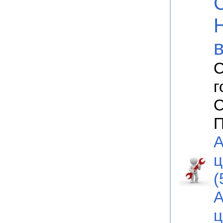
С
г
С
П
А
ц
(
А
ц