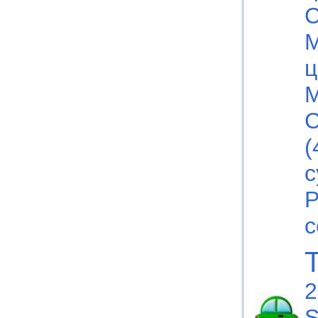
С
М
ц
М
С
(
с
Р
с
2
S